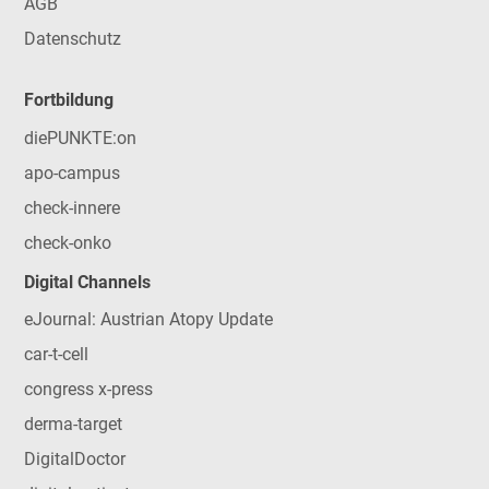
AGB
Datenschutz
Fortbildung
diePUNKTE:on
apo-campus
check-innere
check-onko
Digital Channels
eJournal: Austrian Atopy Update
car-t-cell
congress x-press
derma-target
DigitalDoctor