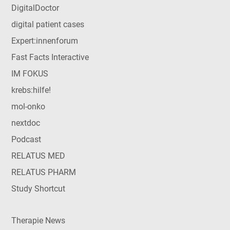
DigitalDoctor
digital patient cases
Expert:innenforum
Fast Facts Interactive
IM FOKUS
krebs:hilfe!
mol-onko
nextdoc
Podcast
RELATUS MED
RELATUS PHARM
Study Shortcut
Therapie News