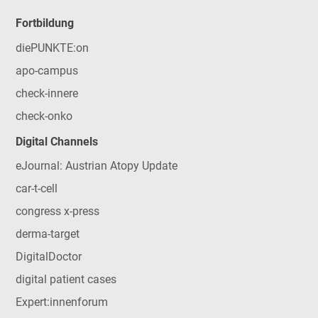
Fortbildung
diePUNKTE:on
apo-campus
check-innere
check-onko
Digital Channels
eJournal: Austrian Atopy Update
car-t-cell
congress x-press
derma-target
DigitalDoctor
digital patient cases
Expert:innenforum