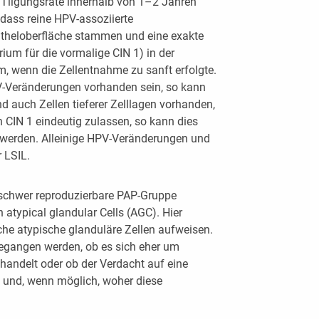
 Tilgungsrate innerhalb von 1–2 Jahren
 dass reine HPV-assoziierte
itheloberfläche stammen und eine exakte
erium für die vormalige CIN 1) in der
lem, wenn die Zellentnahme zu sanft erfolgte.
PV-Veränderungen vorhanden sein, so kann
nd auch Zellen tieferer Zelllagen vorhanden,
 CIN 1 eindeutig zulassen, so kann dies
t werden. Alleinige HPV-Veränderungen und
 LSIL.
e schwer reproduzierbare PAP-Gruppe
n atypical glandular Cells (AGC). Hier
he atypische glanduläre Zellen aufweisen.
ngegangen werden, ob es sich eher um
 handelt oder ob der Verdacht auf eine
 und, wenn möglich, woher diese