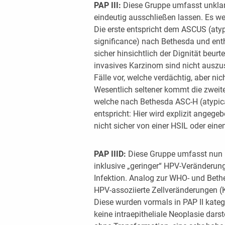
PAP III:
Diese Gruppe umfasst unklare
eindeutig ausschließen lassen. Es we
Die erste entspricht dem ASCUS (aty
significance) nach Bethesda und enth
sicher hinsichtlich der Dignität beurt
invasives Karzinom sind nicht ausz
Fälle vor, welche verdächtig, aber nic
Wesentlich seltener kommt die zweite
welche nach Bethesda ASC-H (atypic
entspricht: Hier wird explizit angeg
nicht sicher von einer HSIL oder ei
PAP IIID:
Diese Gruppe umfasst nun 
inklusive „geringer“ HPV-Veränderun
Infektion. Analog zur WHO- und Bethe
HPV-assoziierte Zellveränderungen (K
Diese wurden vormals in PAP II katego
keine intraepitheliale Neoplasie dars