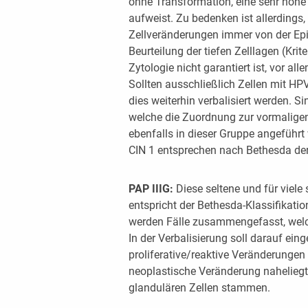
ohne Transformation, eine sehr hohe
aufweist. Zu bedenken ist allerdings,
Zellveränderungen immer von der Ep
Beurteilung der tiefen Zelllagen (Krit
Zytologie nicht garantiert ist, vor al
Sollten ausschließlich Zellen mit H
dies weiterhin verbalisiert werden. Si
welche die Zuordnung zur vormaligen
ebenfalls in dieser Gruppe angeführ
CIN 1 entsprechen nach Bethesda der
PAP IIIG:
Diese seltene und für viel
entspricht der Bethesda-Klassifikatio
werden Fälle zusammengefasst, welc
In der Verbalisierung soll darauf ei
proliferative/reaktive Veränderungen
neoplastische Veränderung naheliegt
glandulären Zellen stammen.