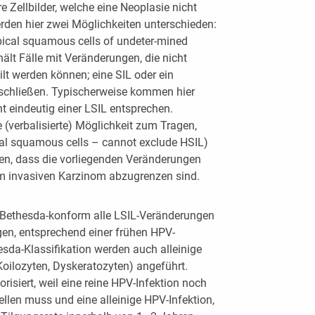
 Zellbilder, welche eine Neoplasie nicht
rden hier zwei Möglichkeiten unterschieden:
pical squamous cells of undeter-mined
ält Fälle mit Veränderungen, die nicht
eilt werden können; eine SIL oder ein
uschließen. Typischerweise kommen hier
ht eindeutig einer LSIL entsprechen.
 (verbalisierte) Möglichkeit zum Tragen,
al squamous cells – cannot exclude HSIL)
eben, dass die vorliegenden Veränderungen
nem invasiven Karzinom abzugrenzen sind.
Bethesda-konform alle LSIL-Veränderungen
gen, entsprechend einer frühen HPV-
sda-Klassifikation werden auch alleinige
oilozyten, Dyskeratozyten) angeführt.
risiert, weil eine reine HPV-Infektion noch
tellen muss und eine alleinige HPV-Infektion,