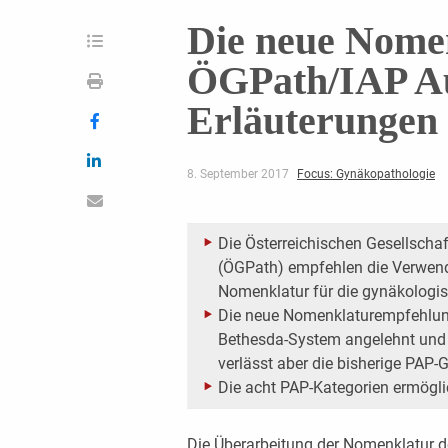
Die neue Nome
ÖGPath/IAP Au
Erläuterungen
8. September 2017
Focus: Gynäkopathologie
Die Österreichischen Gesellscha
(ÖGPath) empfehlen die Verwendu
Nomenklatur für die gynäkologis
Die neue Nomenklaturempfehlung 
Bethesda-System angelehnt und 
verlässt aber die bisherige PAP-
Die acht PAP-Kategorien ermöglic
Die Überarbeitung der Nomenklatur d