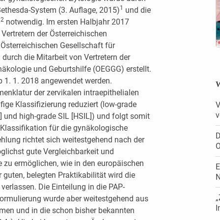
1
ethesda-System (3. Auflage, 2015)
und die
2
)
notwendig. Im ersten Halbjahr 2017
Vertretern der Österreichischen
 Österreichischen Gesellschaft für
durch die Mitarbeit von Vertretern der
näkologie und Geburtshilfe (OEGGG) erstellt.
ab 1. 1. 2018 angewendet werden.
W
enklatur der zervikalen intraepithelialen
ige Klassifizierung reduziert (low-grade
V
v
] und high-grade SIL [HSIL]) und folgt somit
Klassifikation für die gynäkologische
D
hlung richtet sich weitestgehend nach der
O
glichst gute Vergleichbarkeit und
 zu ermöglichen, wie in den europäischen
E
guten, belegten Praktikabilität wird die
N
 verlassen. Die Einteilung in die PAP-
„
 Formulierung wurde aber weitestgehend aus
I
men und in die schon bisher bekannten