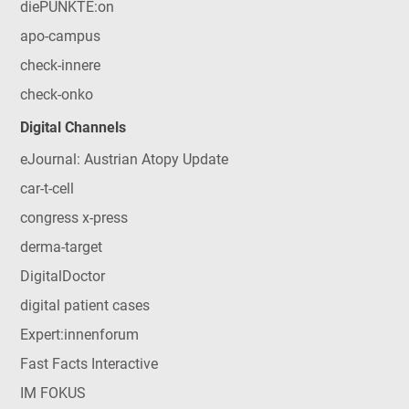
diePUNKTE:on
apo-campus
check-innere
check-onko
Digital Channels
eJournal: Austrian Atopy Update
car-t-cell
congress x-press
derma-target
DigitalDoctor
digital patient cases
Expert:innenforum
Fast Facts Interactive
IM FOKUS