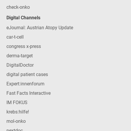
check-onko
Digital Channels
eJournal: Austrian Atopy Update
car-t-cell
congress x-press
derma-target
DigitalDoctor
digital patient cases
Expert:innenforum
Fast Facts Interactive
IM FOKUS
krebs:hilfe!
mol-onko
nextdoc