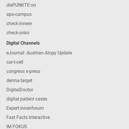
diePUNKTE:on
apo-campus
check-innere
check-onko
Digital Channels
eJournal: Austrian Atopy Update
car-t-cell
congress x-press
derma-target
DigitalDoctor
digital patient cases
Expert:innenforum
Fast Facts Interactive
IM FOKUS