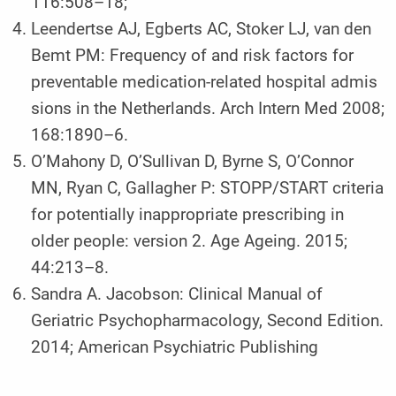
116:508–18;
Leendertse AJ, Egberts AC, Stoker LJ, van den
Bemt PM: Frequency of and risk factors for
preventable medication-related hospital admis
sions in the Netherlands. Arch Intern Med 2008;
168:1890–6.
­O’Mahony D, O’Sullivan D, Byrne S, O’Connor
MN, Ryan C, Gallagher P: STOPP/START criteria
for potentially inappropriate prescribing in
older people: version 2. Age Ageing. 2015;
44:213–8.
Sandra A. Jacobson: Clinical Manual of
Geriatric Psychopharmacology, Second Edition.
2014; American Psychiatric Publishing