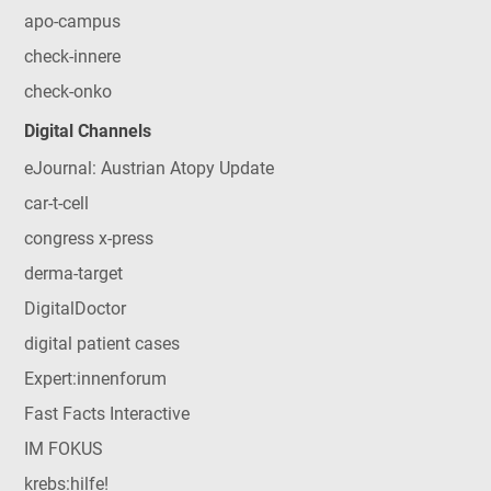
apo-campus
check-innere
check-onko
Digital Channels
eJournal: Austrian Atopy Update
car-t-cell
congress x-press
derma-target
DigitalDoctor
digital patient cases
Expert:innenforum
Fast Facts Interactive
IM FOKUS
krebs:hilfe!