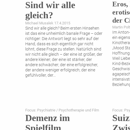
Sind wir alle
Eros, 
eroti
gleich?
der C
Michael Musalek 17.4.2015
Martin Pol
Sind wir alle gleich? Beim ersten Hinsehen
Im Anton-
ist das eine unheimlich banale Frage – oder
ein eigen
richtiger: Die Antwort liegt so sehr auf der
Kinothera
Hand, dass es sich eigentlich gar nicht
„Mood Sta
lohnt, diese Frage zu stellen. Natürlich sind
Hoffnungs
wir nicht alle gleich – der eine ist größer, der
Weil Lieb
andere kleiner; der eine ist stärker, der
Kind-Bezi
andere schwächer; der eine erfolgreicher,
Geschwis
der andere weniger erfolgreich; der eine
agapeisch
gefühlvoller, der
...
intensivst
Beziehung
Focus: Psychiatrie / Psychotherapie und Film
Focus: Psy
Demenz im
Suiz
Spielfilm
Zwi