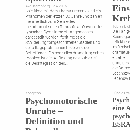
Ein
Axel Karenberg 17.4.2015
Spielfilme mit dem Thema Demenz sind ein
Kre
Phänomen der letzten 30 Jahre und zählen
mehrheitlich zum Genre des
Tobias Eic
melodramatischen Rührstücks. Obwohl die
Die Fähig
typischen Symptome oft angemessen
Beendigun
dargestellt werden, fehlt meist die
reflektie
Schilderung fortgeschrittener Stadien und
im filmisc
der alltagspraktischen Probleme der
dramaturg
Betroffenen. Ein spezielles dramaturgisches
erzählen, 
Problem ist die „Auflösung des Subjekts“,
gängiges M
die Desintegration des
...
die Botsc
Lebenszw
Lebenswil
„Veronika
Kongress
Für die Pra
Psychomotorische
Psych
eine 
Unruhe –
psych
Definition und
ESR