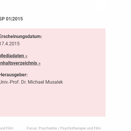
SP 01|2015
Erscheinungsdatum:
17.4.2015
Mediadaten
»
Inhaltsverzeichnis
»
Herausgeber:
Univ.-Prof. Dr. Michael Musalek
und Film
Focus: Psychiatrie / Psychotherapie und Film