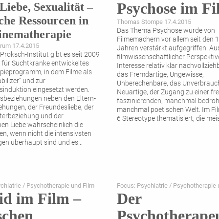
Psychose im F
Liebe, Sexualität –
sche Ressourcen in
Thomas Stompe 17.4.2015
Das Thema Psychose wurde von
inematherapie
Filmemachern vor allem seit den 
trum 17.4.2015
Jahren verstärkt aufgegriffen. Au
Proksch-Institut gibt es seit 2009
filmwissenschaftlicher Perspektive
s für Suchtkranke entwickeltes
Interesse relativ klar nachvollziehb
pieprogramm, in dem Filme als
das Fremdartige, Ungewisse,
bilizer“ und zur
Unberechenbare, das Unverbrauch
induktion eingesetzt werden.
Neuartige, der Zugang zu einer fr
esbeziehungen neben den Eltern-
faszinierenden, manchmal bedroh
ehungen, der Freundesliebe, der
manchmal poetischen Welt. Im Fi
terbeziehung und der
6 Stereotype thematisiert, die meis
en Liebe wahrscheinlich die
en, wenn nicht die intensivsten
en überhaupt sind und es
...
chiatrie / Psychotherapie und Film
Focus: Psychiatrie / Psychotherapie 
id im Film –
Der
schen
Psychotherape