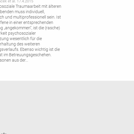
cek et al. 17.4.2015
osoziale Traumaarbeit mit älteren
benden muss individuell,
ch und multiprofessionell sein. Ist
ffene in einer entsprechenden
ng „angekommen“, ist die (rasche)
keit psychosozialer
zung wesentlich für die
rhaltung des weiteren
sverlaufs. Ebenso wichtig ist die
ät im Betreuungsgeschehen.
rsonen aus der
...