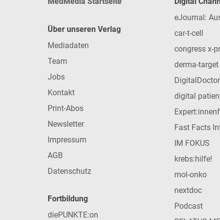
MedMedia Startseite
Digital Chan
eJournal: Au
Über unseren Verlag
car-t-cell
Mediadaten
congress x-p
Team
derma-target
Jobs
DigitalDoctor
Kontakt
digital patie
Print-Abos
Expert:innen
Newsletter
Fast Facts In
Impressum
IM FOKUS
AGB
krebs:hilfe!
Datenschutz
mol-onko
nextdoc
Fortbildung
Podcast
diePUNKTE:on