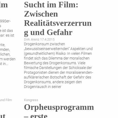
ilm
Sucht im Film:
Zwischen
Realitätsverzerrun
1990er-
s
g und Gefahr
 ist das
ar: es ist
Dirk Arenz 17.4.2015
Drogenkonsum zwischen
te,
„bewusstseinserweiternden“ Aspekten und
emden,
(gesundheitlichem) Risiko: In vielen Filmen
lichen,
findet sich das Dilemma der moralischen
lm werden
Bewertung des Drogenkonsums. Viele
t in
...
filmische Darstellungen der Schicksale der
Protagonisten dienen der moralisierenden-
aufklärerischen Botschaft der Gefahr des
Drogenkonsums, andere zeigen den
Drogenrausch in seiner
realitätsverzerrenden Seite und weitgehend
ohne
...
und Film
Kongress
Orpheusprogramm
ut
– erste