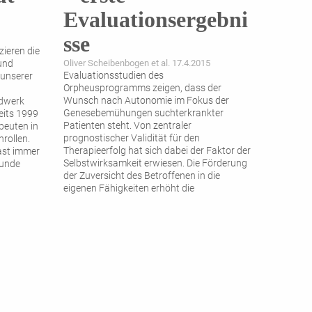
Evaluationsergebni
sse
zieren die
und
Oliver Scheibenbogen et al. 17.4.2015
Evaluationsstudien des
 unserer
Orpheusprogramms zeigen, dass der
Wunsch nach Autonomie im Fokus der
rdwerk
Genesebemühungen suchterkrankter
eits 1999
Patienten steht. Von zentraler
peuten in
prognostischer Validität für den
rollen.
Therapieerfolg hat sich dabei der Faktor der
fast immer
Selbstwirksamkeit erwiesen. Die Förderung
tunde
der Zuversicht des Betroffenen in die
eigenen Fähigkeiten erhöht die
Wahrscheinlichkeit, selbstgesteckte
Zielsetzungen auch tatsächlich
...