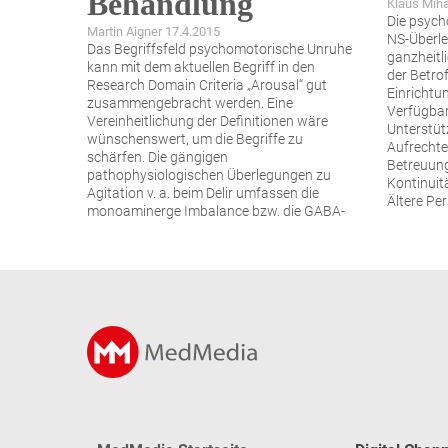
Behandlung
Klaus Miha
Die psych
Martin Aigner 17.4.2015
NS-Überle
Das Begriffsfeld psychomotorische Unruhe
ganzheitli
kann mit dem aktuellen Begriff in den
der Betro
Research Domain Criteria „Arousal“ gut
Einrichtu
zusammengebracht werden. Eine
Verfügbar
Vereinheitlichung der Definitionen wäre
Unterstüt
wünschenswert, um die Begriffe zu
Aufrechte
schärfen. Die gängigen
Betreuung
pathophysiologischen Überlegungen zu
Kontinuit
Agitation v. a. beim Delir umfassen die
Ältere Pe
monoaminerge Imbalance bzw. die GABA-
Glutamat-Imbalance; neue Überlegungen
gibt es zum
...