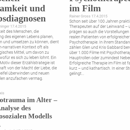
samkeit und
im Film
bsdiagnosen
Rainer Gross 17.4.2015
Schon seit über 100 Jahren prakti
hinger 17.4.2015
Therapeuten auf der Leinwand – 
keit des Menschen, die
prägen so auch die Vorstellungen
g des eigenen Lebens planen,
realen Patienten von erfolgreicher
ren und umsetzen zu können, dient
Psychotherapie. In ihrem Standa
h-narrativen Kontext oft als
zählen Glen und Kris Gabbard ber
isches Mittel, um davon zu
über 1.000 Filme mit Psychothera
wofür es sich zu leben lohnt. Ein
Hauptrollen oder zumindest Neben
otiv dieser Erzählstrategie ist
Erfolgreiche Therapie im Film ist 
haft von der Macht der Liebe, die
kurz – und kathartisch. In einer S
eifel überwinden und neuen
gelingt
...
len anzufachen vermag.
 beschließt zu
...
xis
otrauma im Alter –
Analyse des
osozialen Modells
A