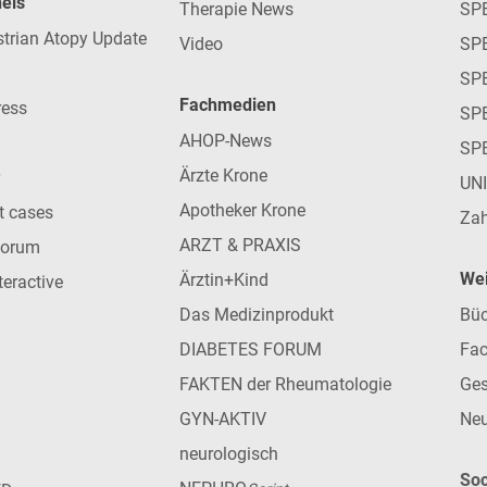
nels
Therapie News
SP
strian Atopy Update
Video
SP
SP
Fachmedien
ress
SPE
AHOP-News
SP
Ärzte Krone
UN
Apotheker Krone
nt cases
Zah
ARZT & PRAXIS
forum
Wei
Ärztin+Kind
teractive
Das Medizinprodukt
Büc
DIABETES FORUM
Fac
FAKTEN der Rheumatologie
Ges
GYN-AKTIV
Neu
neurologisch
Soc