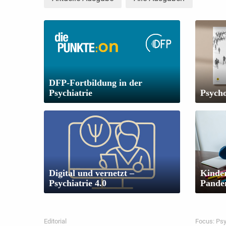
DFP-Fortbildung in der
Psychiatrie
Psych
Digital und vernetzt –
Kinder
Psychiatrie 4.0
Pande
Editorial
Focus: Psy