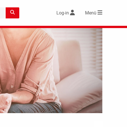
Log-in
Menü