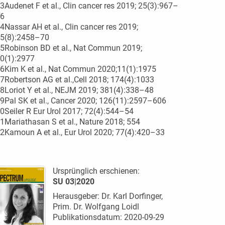
3Audenet F et al., Clin cancer res 2019; 25(3):967–
6
4Nassar AH et al., Clin cancer res 2019;
5(8):2458–70
5Robinson BD et al., Nat Commun 2019;
0(1):2977
6Kim K et al., Nat Commun 2020;11(1):1975
7Robertson AG et al.,Cell 2018; 174(4):1033
8Loriot Y et al., NEJM 2019; 381(4):338–48
9Pal SK et al., Cancer 2020; 126(11):2597–606
0Seiler R Eur Urol 2017; 72(4):544–54
1Mariathasan S et al., Nature 2018; 554
2Kamoun A et al., Eur Urol 2020; 77(4):420–33
Ursprünglich erschienen:
SU 03|2020
Herausgeber: Dr. Karl Dorfinger,
Prim. Dr. Wolfgang Loidl
Publikationsdatum: 2020-09-29