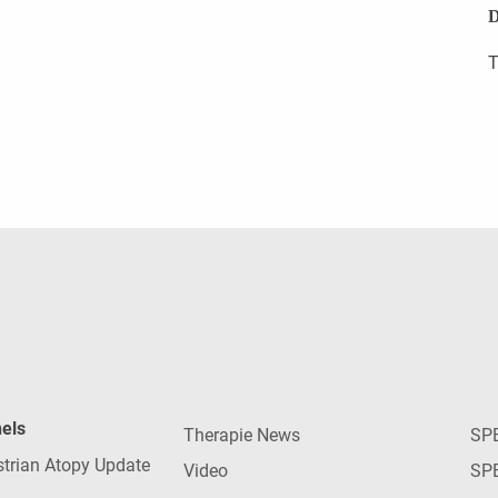
D
T
nels
Therapie News
SP
strian Atopy Update
Video
SP