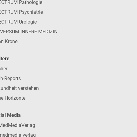
ECTRUM Pathologie
CTRUM Psychiatrie
ECTRUM Urologie
IVERSUM INNERE MEDIZIN
n Krone
tere
her
h-Reports
undheit verstehen
e Horizonte
ial Media
MedMediaVerlag
medmedia.verlag