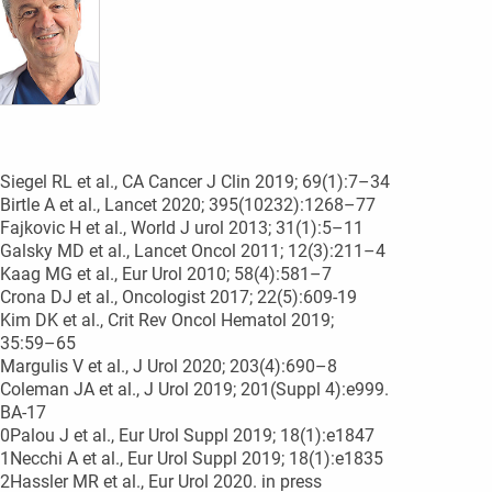
Siegel RL et al., CA Cancer J Clin 2019; 69(1):7–34
Birtle A et al., Lancet 2020; 395(10232):1268–77
Fajkovic H et al., World J urol 2013; 31(1):5–11
Galsky MD et al., Lancet Oncol 2011; 12(3):211–4
Kaag MG et al., Eur Urol 2010; 58(4):581–7
Crona DJ et al., Oncologist 2017; 22(5):609-19
Kim DK et al., Crit Rev Oncol Hematol 2019;
35:59–65
Margulis V et al., J Urol 2020; 203(4):690–8
Coleman JA et al., J Urol 2019; 201(Suppl 4):e999.
BA-17
0Palou J et al., Eur Urol Suppl 2019; 18(1):e1847
1Necchi A et al., Eur Urol Suppl 2019; 18(1):e1835
2Hassler MR et al., Eur Urol 2020. in press