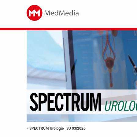
« SPECTRUM Urologie
|
SU 03|2020