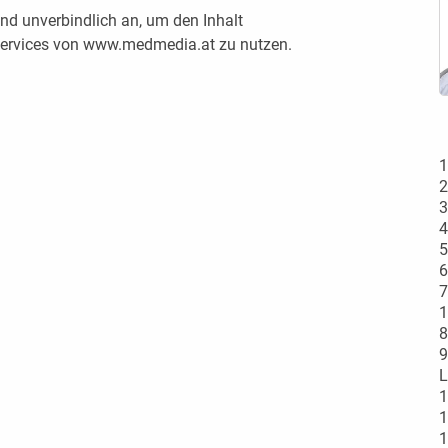
nd unverbindlich an, um den Inhalt
 Services von www.medmedia.at zu nutzen.
1
2
3
4
5
6
7
1
8
9
L
1
1
1