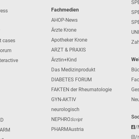
SP
Fachmedien
ress
SPE
AHOP-News
SP
Ärzte Krone
UN
Apotheker Krone
nt cases
Zah
ARZT & PRAXIS
forum
Wei
Ärztin+Kind
teractive
Das Medizinprodukt
Büc
DIABETES FORUM
Fac
FAKTEN der Rheumatologie
Ges
GYN-AKTIV
Neu
neurologisch
Soc
NEPHRO
ED
Script
/
PHARMAustria
HARM
/