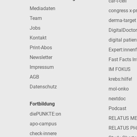
car-t-cell
Mediadaten
congress x-p
Team
derma-target
Jobs
DigitalDoctor
Kontakt
digital patie
Print-Abos
Expert:innen
Newsletter
Fast Facts In
Impressum
IM FOKUS
AGB
krebs:hilfe!
Datenschutz
mol-onko
nextdoc
Fortbildung
Podcast
diePUNKTE:on
RELATUS M
apo-campus
RELATUS P
check-innere