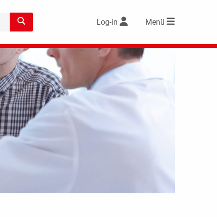
Log-in
Menü