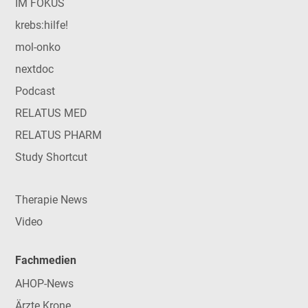
IM FOKUS
krebs:hilfe!
mol-onko
nextdoc
Podcast
RELATUS MED
RELATUS PHARM
Study Shortcut
Therapie News
Video
Fachmedien
AHOP-News
Ärzte Krone