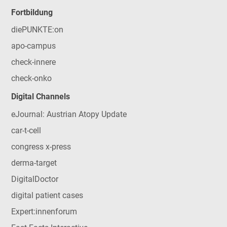
Fortbildung
diePUNKTE:on
apo-campus
check-innere
check-onko
Digital Channels
eJournal: Austrian Atopy Update
car-t-cell
congress x-press
derma-target
DigitalDoctor
digital patient cases
Expert:innenforum