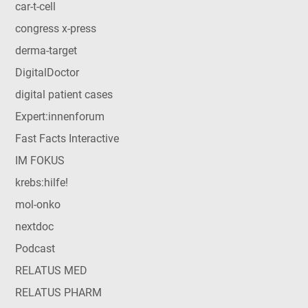
car-t-cell
congress x-press
derma-target
DigitalDoctor
digital patient cases
Expert:innenforum
Fast Facts Interactive
IM FOKUS
krebs:hilfe!
mol-onko
nextdoc
Podcast
RELATUS MED
RELATUS PHARM