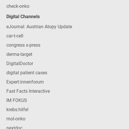
check-onko
Digital Channels
eJournal: Austrian Atopy Update
car-t-cell
congress x-press
derma-target
DigitalDoctor
digital patient cases
Expert:innenforum
Fast Facts Interactive
IM FOKUS
krebs:hilfe!
mol-onko
nextdoc