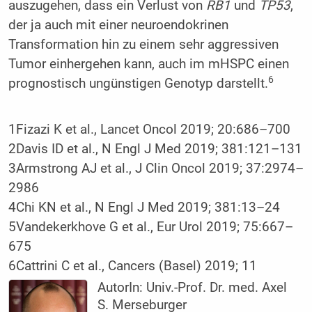
auszugehen, dass ein Verlust von
RB1
und
TP53
,
der ja auch mit einer neuroendokrinen
Transformation hin zu einem sehr aggressiven
Tumor einhergehen kann, auch im mHSPC einen
6
prognostisch ungünstigen Genotyp darstellt.
1Fizazi K et al., Lancet Oncol 2019; 20:686–700
2Davis ID et al., N Engl J Med 2019; 381:121–131
3Armstrong AJ et al., J Clin Oncol 2019; 37:2974–
2986
4Chi KN et al., N Engl J Med 2019; 381:13–24
5Vandekerkhove G et al., Eur Urol 2019; 75:667–
675
6Cattrini C et al., Cancers (Basel) 2019; 11
AutorIn:
Univ.-Prof. Dr. med. Axel
S. Merseburger