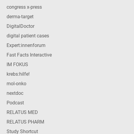
congress x-press
derma-target
DigitalDoctor
digital patient cases
Expert:innenforum
Fast Facts Interactive
IM FOKUS
krebs:hilfe!
mol-onko
nextdoc
Podcast
RELATUS MED
RELATUS PHARM
Study Shortcut