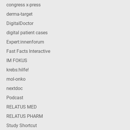
congress x-press
derma-target
DigitalDoctor
digital patient cases
Expert:innenforum
Fast Facts Interactive
IM FOKUS
krebs:hilfe!
mol-onko
nextdoc
Podcast
RELATUS MED
RELATUS PHARM
Study Shortcut