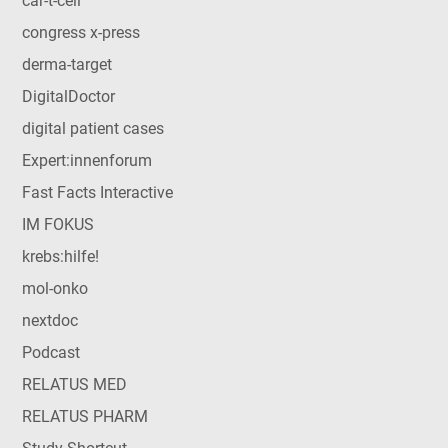
car-t-cell
congress x-press
derma-target
DigitalDoctor
digital patient cases
Expert:innenforum
Fast Facts Interactive
IM FOKUS
krebs:hilfe!
mol-onko
nextdoc
Podcast
RELATUS MED
RELATUS PHARM