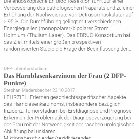
Die endoskopische En-bloc-Resektion führt zur einer
Verbesserung des pathologischen Präparats und zu einer
Erhöhung der Nachweisrate von Detrusormuskulatur auf
> 95 %. Die Durchführung gelingt mit verschiedenen
Energiequellen (monopolarer/bipolarer Strom,
Holmium-/Thulium-Laser). Das EBRUC-Konsortium hat
das Ziel, mittels einer großen prospektiven
randomisierten Studie die Frage der Beeinflussung der
...
DFP-Literaturstudium
Das Harnblasenkarzinom der Frau (2 DFP-
Punkte)
Stephan Madersbacher 23.10.2017
LEHRZIEL: Erlernen geschlechtsspezifischer Aspekte
des Harnblasenkarzinoms, insbesondere bezüglich
Inzidenz, Tumorstadium bei Erstdiagnose und Prognose
Erkennen der Problematik der Diagnoseverzögerung bei
der Frau mit der Notwendigkeit der raschen urologischen
Abklärung bei unklaren
Miktionsbeschwerden/rezidivierenden