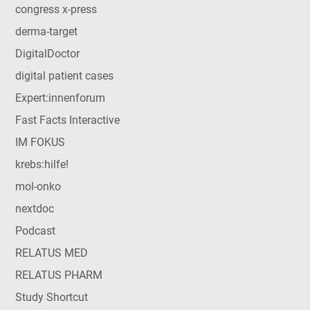
congress x-press
derma-target
DigitalDoctor
digital patient cases
Expert:innenforum
Fast Facts Interactive
IM FOKUS
krebs:hilfe!
mol-onko
nextdoc
Podcast
RELATUS MED
RELATUS PHARM
Study Shortcut