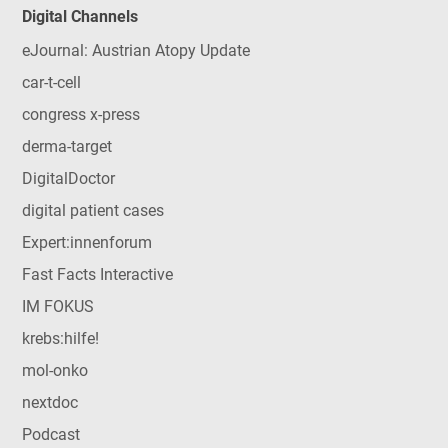
Digital Channels
eJournal: Austrian Atopy Update
car-t-cell
congress x-press
derma-target
DigitalDoctor
digital patient cases
Expert:innenforum
Fast Facts Interactive
IM FOKUS
krebs:hilfe!
mol-onko
nextdoc
Podcast