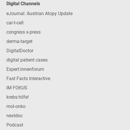
Digital Channels
eJournal: Austrian Atopy Update
car-t-cell
congress x-press
derma-target
DigitalDoctor
digital patient cases
Expert:innenforum
Fast Facts Interactive
IM FOKUS
krebs:hilfe!
mol-onko
nextdoc
Podcast