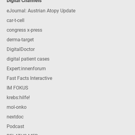
Digital Channels
eJournal: Austrian Atopy Update
car-t-cell
congress x-press
derma-target
DigitalDoctor
digital patient cases
Expert:innenforum
Fast Facts Interactive
IM FOKUS
krebs:hilfe!
mol-onko
nextdoc
Podcast