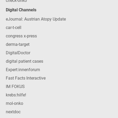
check-onko
Digital Channels
eJournal: Austrian Atopy Update
car-t-cell
congress x-press
derma-target
DigitalDoctor
digital patient cases
Expert:innenforum
Fast Facts Interactive
IM FOKUS
krebs:hilfe!
mol-onko
nextdoc