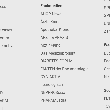
Fachmedien
ress
SPE
AHOP-News
SP
Ärzte Krone
UN
Apotheker Krone
nt cases
Zah
ARZT & PRAXIS
forum
Wei
Ärztin+Kind
teractive
Das Medizinprodukt
Büc
DIABETES FORUM
Fac
FAKTEN der Rheumatologie
Ges
GYN-AKTIV
Neu
neurologisch
Soc
NEPHRO
ED
Script
/
PHARMAustria
HARM
/
ut