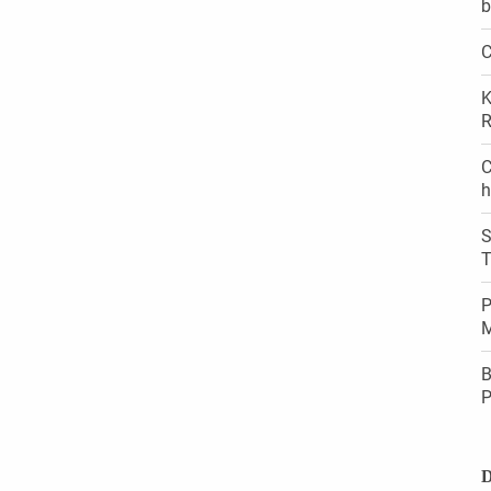
b
C
K
R
C
h
S
T
P
M
B
P
D