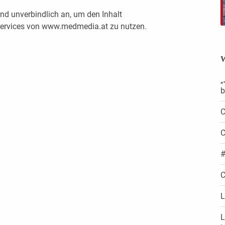
nd unverbindlich an, um den Inhalt
 Services von www.medmedia.at zu nutzen.
W
„
b
C
C
#
C
L
L