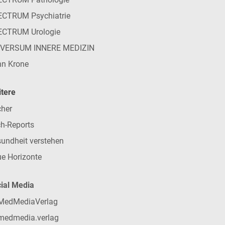
CTRUM Psychiatrie
ECTRUM Urologie
IVERSUM INNERE MEDIZIN
n Krone
tere
her
h-Reports
undheit verstehen
e Horizonte
ial Media
MedMediaVerlag
medmedia.verlag