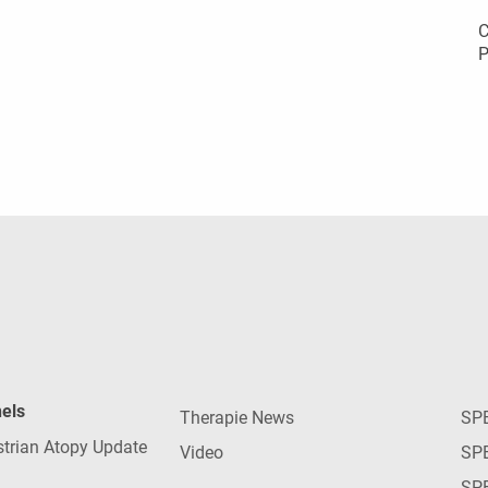
C
P
nels
Therapie News
SP
strian Atopy Update
Video
SP
SP