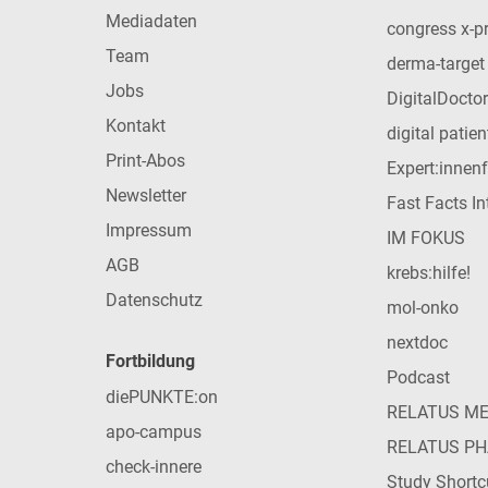
Mediadaten
congress x-p
Team
derma-target
Jobs
DigitalDoctor
Kontakt
digital patie
Print-Abos
Expert:innen
Newsletter
Fast Facts In
Impressum
IM FOKUS
AGB
krebs:hilfe!
Datenschutz
mol-onko
nextdoc
Fortbildung
Podcast
diePUNKTE:on
RELATUS M
apo-campus
RELATUS P
check-innere
Study Shortc