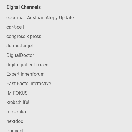
Digital Channels
eJournal: Austrian Atopy Update
car-t-cell
congress x-press
derma-target
DigitalDoctor
digital patient cases
Expert:innenforum
Fast Facts Interactive
IM FOKUS
krebs:hilfe!
mol-onko
nextdoc
Podcast