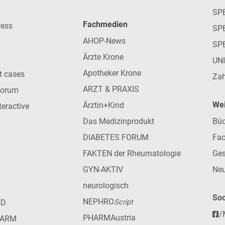
SP
Fachmedien
ress
SPE
AHOP-News
SP
Ärzte Krone
UN
Apotheker Krone
nt cases
Zah
ARZT & PRAXIS
forum
Wei
Ärztin+Kind
teractive
Das Medizinprodukt
Büc
DIABETES FORUM
Fac
FAKTEN der Rheumatologie
Ges
GYN-AKTIV
Neu
neurologisch
Soc
NEPHRO
ED
Script
/
PHARMAustria
HARM