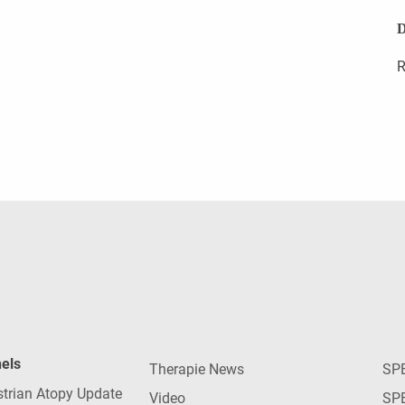
D
R
nels
Therapie News
SP
strian Atopy Update
Video
SP