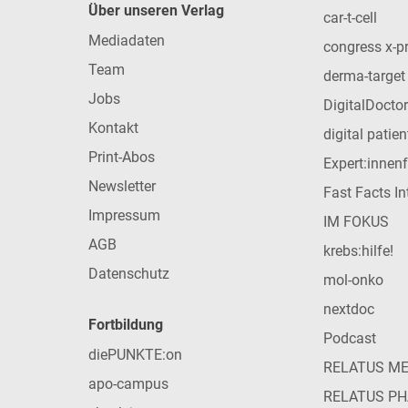
Über unseren Verlag
car-t-cell
Mediadaten
congress x-p
Team
derma-target
Jobs
DigitalDoctor
Kontakt
digital patie
Print-Abos
Expert:innen
Newsletter
Fast Facts In
Impressum
IM FOKUS
AGB
krebs:hilfe!
Datenschutz
mol-onko
nextdoc
Fortbildung
Podcast
diePUNKTE:on
RELATUS M
apo-campus
RELATUS P