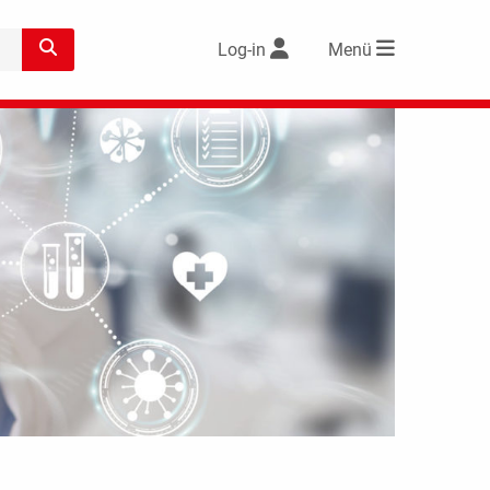
Log-in
Menü