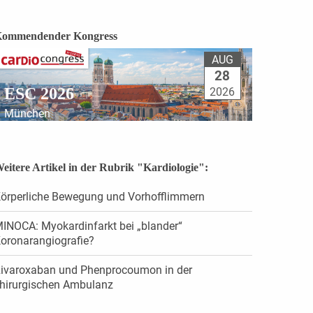
ommendender Kongress
AUG
28
ESC 2026
2026
München
eitere Artikel in der Rubrik "Kardiologie":
örperliche Bewegung und Vorhofflimmern
INOCA: Myokardinfarkt bei „blander“
oronarangiografie?
ivaroxaban und Phenprocoumon in der
hirurgischen Ambulanz