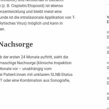
z. B. Cisplatin/Etoposid) ist ebenso
tenzentwicklung und bleibt meist eine
W
nde ist die intraläsionale Applikation von T-
D
ytisches Virus) möglich und kann in
den.
O
D
Nachsorge
U
S
 der ersten 24 Monate auftritt, sieht die
gmaschige Nachsorge (klinische Inspektion
I
G
 Monate vor – unabhängig vom
ei Patient:innen mit unklarem SLNB-Status
G
CT oder eine Kombination aus Sonografie,
D
A
S
U