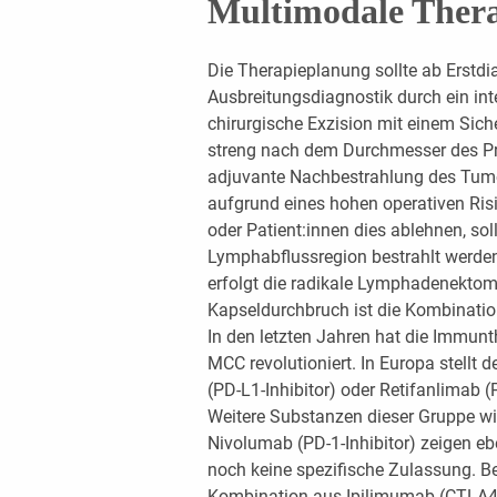
Multimodale Thera
Die Therapieplanung sollte ab Erstd
Ausbreitungsdiagnostik durch ein int
chirurgische Exzision mit einem Sich
streng nach dem Durchmesser des Pri
adjuvante Nachbestrahlung des Tumor
aufgrund eines hohen operativen Ri
oder Patient:innen dies ablehnen, sol
Lymphabflussregion bestrahlt werde
erfolgt die radikale Lymphadenektomi
Kapseldurchbruch ist die Kombination
In den letzten Jahren hat die Immun
MCC revolutioniert. In Europa stellt 
(PD-L1-Inhibitor) oder Retifanlimab (P
Weitere Substanzen dieser Gruppe wi
Nivolumab (PD-1-Inhibitor) zeigen e
noch keine spezifische Zulassung. B
Kombination aus Ipilimumab (CTLA4-I