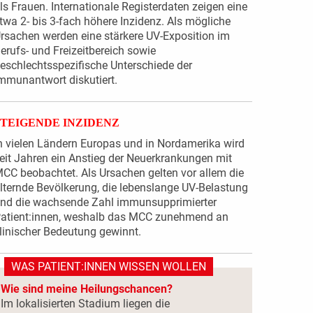
ls Frauen. Internationale Registerdaten zeigen eine
twa 2- bis 3-fach höhere Inzidenz. Als mögliche
rsachen werden eine stärkere UV-Exposition im
erufs- und Freizeitbereich sowie
eschlechtsspezifische Unterschiede der
mmunantwort diskutiert.
STEIGENDE INZIDENZ
n vielen Ländern Europas und in Nordamerika wird
eit Jahren ein Anstieg der Neuerkrankungen mit
CC beobachtet. Als Ursachen gelten vor allem die
lternde Bevölkerung, die lebenslange UV-Belastung
nd die wachsende Zahl immunsupprimierter
atient:innen, weshalb das MCC zunehmend an
linischer Bedeutung gewinnt.
WAS PATIENT:INNEN WISSEN WOLLEN
Wie sind meine Heilungschancen?
Im lokalisierten Stadium liegen die