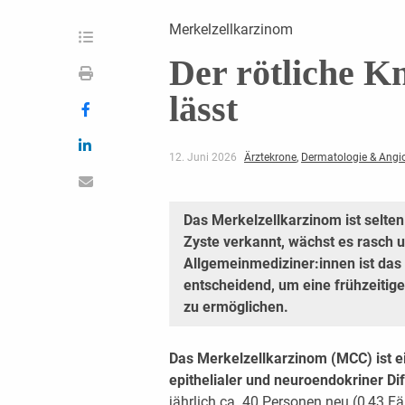
Merkelzellkarzinom
Der rötliche Kn
lässt
12. Juni 2026
Ärztekrone
,
Dermatologie & Angi
Das Merkelzellkarzinom ist selte
Zyste verkannt, wächst es rasch u
Allgemeinmediziner:innen ist das
entscheidend, um eine frühzeitige
zu ermöglichen.
Das Merkelzellkarzinom (MCC) ist e
epithelialer und neuroendokriner Di
jährlich ca. 40 Personen neu (0,43 F