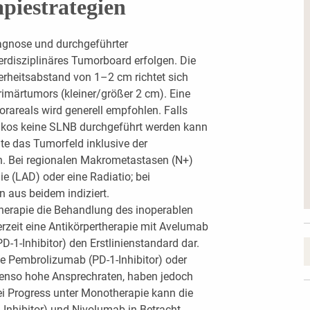
piestrategien
iagnose und durchgeführter
erdisziplinäres Tumorboard erfolgen. Die
erheitsabstand von 1–2 cm richtet sich
märtumors (kleiner/größer 2 cm). Eine
areals wird generell empfohlen. Falls
sikos keine SLNB durchgeführt werden kann
lte das Tumorfeld inklusive der
n. Bei regionalen Makrometastasen (N+)
e (LAD) oder eine Radiatio; bei
 aus beidem indiziert.
therapie die Behandlung des inoperablen
derzeit eine Antikörpertherapie mit Avelumab
D-1-Inhibitor) den Erstlinienstandard dar.
e Pembrolizumab (PD-1-Inhibitor) oder
benso hohe Ansprechraten, haben jedoch
ei Progress unter Monotherapie kann die
nhibitor) und Nivolumab in Betracht