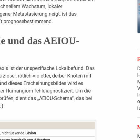
schnellem Wachstum, lokaler
gener Metastasierung neigt, ist das
oft prognosebestimmend.
le und das AEIOU-
axis ist der unspezifische Lokalbefund. Das
D
H
loser, rötlich-violetter, derber Knoten mit
M
rund dieses Erscheinungsbildes wird es
V
der Hämangiom fehldiagnostiziert. Um die
I
prüfen, dient das „AEIOU-Schema“, das bei
o
.
)
.
i
M