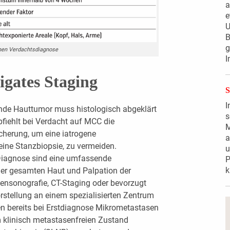
a
e
U
B
g
hen Verdachtsdiagnose
I
igates Staging
I
ende Hauttumor muss histologisch abgeklärt
s
pfiehlt bei Verdacht auf MCC die
M
cherung, um eine iatrogene
a
eine Stanzbiopsie, zu vermeiden.
u
 Diagnose sind eine umfassende
P
k
der gesamten Haut und Palpation der
nsonografie, CT-Staging oder bevorzugt
stellung an einem spezialisierten Zentrum
nnen bereits bei Erstdiagnose Mikrometastasen
im klinisch metastasenfreien Zustand