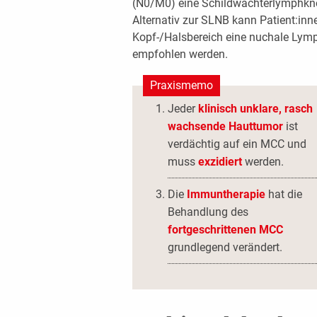
(N0/M0) eine Schildwächterlymphkn
Alternativ zur SLNB kann Patient:inn
Kopf-/Halsbereich eine nuchale Lym
empfohlen werden.
Praxismemo
Jeder
klinisch unklare, rasch
wachsende Hauttumor
ist
verdächtig auf ein MCC und
muss
exzidiert
werden.
Die
Immuntherapie
hat die
Behandlung des
fortgeschrittenen MCC
grundlegend verändert.