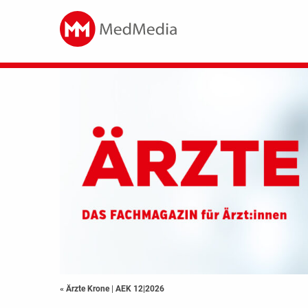
« Ärzte Krone
|
AEK 12|2026