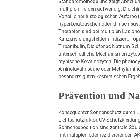
Standardmethode und zeigt Abheilung
multiplen Herden aufwendig. Die chir
Vorteil einer histologischen Aufarbei
hyperkeratotischen oder klinisch sus
Therapien sind bei multiplen Läsione
Kanzerisierungsfeldern indiziert. Top
Tirbanibulin, Diclofenac-Natrium-Ge
unterschiedliche Mechanismen zyto
atypische Keratinozyten. Die photod
Aminolävulinsäure oder Methylaminolä
besonders guten kosmetischen Ergeb
Prävention und Na
Konsequenter Sonnenschutz durch L
Lichtschutzfaktor, UV-Schutzkleidun
Sonnenexposition sind zentrale Säule
mit multiplen oder rezidivierenden 