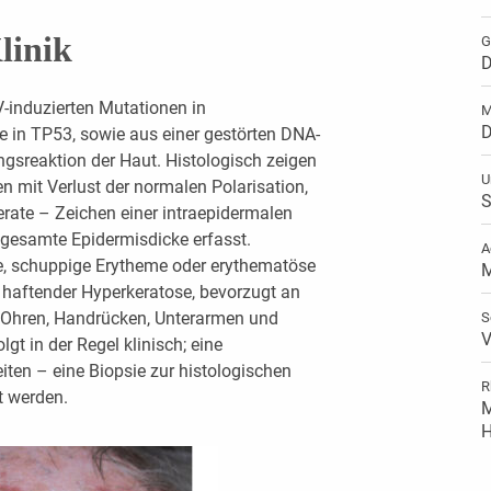
linik
G
D
-induzierten Mutationen in
M
D
 in TP53, sowie aus einer gestörten DNA-
gsreaktion der Haut. Histologisch zeigen
U
n mit Verlust der normalen Polarisation,
S
ate – Zeichen einer intraepidermalen
e gesamte Epidermisdicke erfasst.
A
ue, schuppige Erytheme oder erythematöse
M
t haftender Hyperkeratose, bevorzugt an
t, Ohren, Handrücken, Unterarmen und
S
V
lgt in der Regel klinisch; eine
ten – eine Biopsie zur histologischen
R
t werden.
M
H