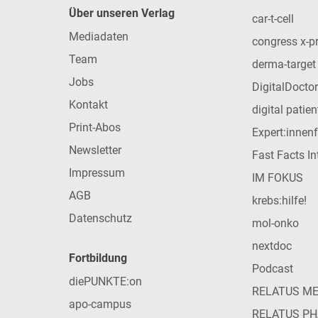
Über unseren Verlag
car-t-cell
Mediadaten
congress x-p
Team
derma-target
Jobs
DigitalDoctor
Kontakt
digital patie
Print-Abos
Expert:innen
Newsletter
Fast Facts In
Impressum
IM FOKUS
AGB
krebs:hilfe!
Datenschutz
mol-onko
nextdoc
Fortbildung
Podcast
diePUNKTE:on
RELATUS M
apo-campus
RELATUS P