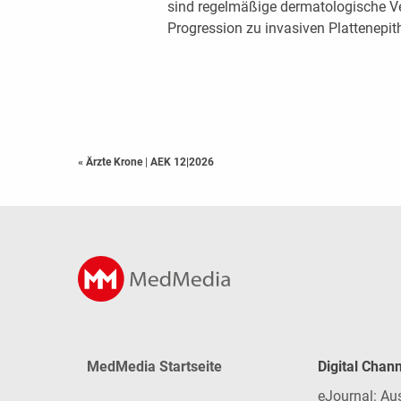
sind regelmäßige dermatologische Ver
Progression zu invasiven Plattenepit
« Ärzte Krone
|
AEK 12|2026
MedMedia Startseite
Digital Chan
eJournal: Au