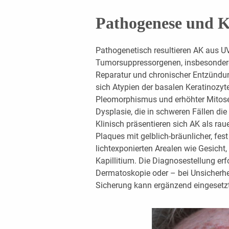
Pathogenese und K
Pathogenetisch resultieren AK aus UV
Tumorsuppressorgenen, insbesondere
Reparatur und chronischer Entzündun
sich Atypien der basalen Keratinozyte
Pleomorphismus und erhöhter Mitoser
Dysplasie, die in schweren Fällen di
Klinisch präsentieren sich AK als ra
Plaques mit gelblich-bräunlicher, fes
lichtexponierten Arealen wie Gesich
Kapillitium. Die Diagnosestellung erfo
Dermatoskopie oder – bei Unsicherhei
Sicherung kann ergänzend eingesetz