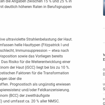
en die Angaben zwischen 15 % und 25 % in
mit deutlich höheren Raten in Berufsgruppen
ive ultraviolette Strahlenbelastung der Haut.
fassen helle Hauttypen (Fitzpatrick I und
Geschlecht, Immunsuppression – etwa nach
W
isposition sowie das Vorliegen bereits
D
Das Risiko für die Weiterentwicklung einer
zinom der Haut (iSCC) liegt bei bis zu 10 %.
O
nostischen Faktoren für die Transformation
D
agen über die
effen. Prognostisch als ungünstig erwiesen
U
S
ieresistenz und/oder Feldkanzerisierung.
inom (BCC) der zweithäufigste
I
) und umfasst ca. 20 % aller NMSC.
G