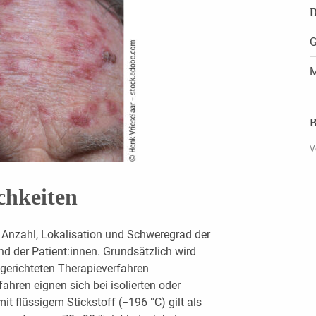
D
G
M
B
V
chkeiten
h Anzahl, Lokalisation und Schweregrad der
 der Patient:innen. Grundsätzlich wird
dgerichteten Therapieverfahren
ahren eignen sich bei isolierten oder
t flüssigem Stickstoff (−196 °C) gilt als