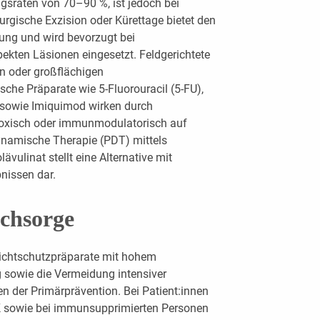
sraten von 70–90 %, ist jedoch bei
urgische Exzision oder Kürettage bietet den
tung und wird bevorzugt bei
pekten Läsionen eingesetzt. Feldgerichtete
n oder großflächigen
ische Präparate wie 5-Fluorouracil (5-FU),
l sowie Imiquimod wirken durch
toxisch oder immunmodulatorisch auf
ynamische Therapie (PDT) mittels
vulinat stellt eine Alternative mit
nissen dar.
chsorge
ichtschutzpräparate mit hohem
g sowie die Vermeidung intensiver
n der Primärprävention. Bei Patient:innen
AK sowie bei immunsupprimierten Personen