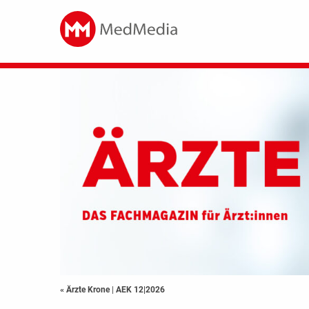
« Ärzte Krone
|
AEK 12|2026