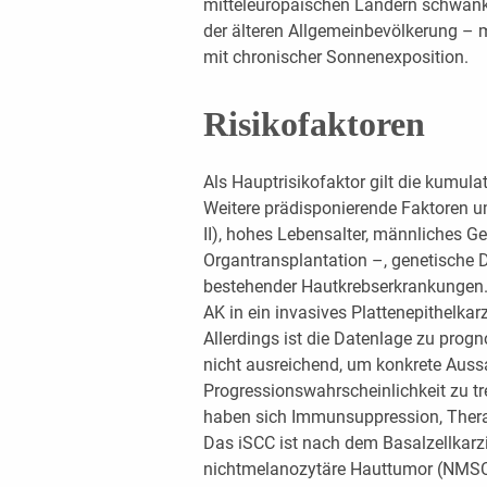
mitteleuropäischen Ländern schwank
der älteren Allgemeinbevölkerung – 
mit chronischer Sonnenexposition.
Risikofaktoren
Als Hauptrisikofaktor gilt die kumulat
Weitere prädisponierende Faktoren um
II), hohes Lebensalter, männliches 
Organtransplantation –, genetische D
bestehender Hautkrebserkrankungen. 
AK in ein invasives Plattenepithelkar
Allerdings ist die Datenlage zu prog
nicht ausreichend, um konkrete Auss
Progressionswahrscheinlichkeit zu tr
haben sich Immunsuppression, Therap
Das iSCC ist nach dem Basalzellkarz
nichtmelanozytäre Hauttumor (NMSC