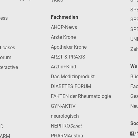
SP
Fachmedien
ress
SPE
AHOP-News
SP
Ärzte Krone
UN
Apotheker Krone
nt cases
Zah
ARZT & PRAXIS
forum
Wei
Ärztin+Kind
teractive
Das Medizinprodukt
Büc
DIABETES FORUM
Fac
FAKTEN der Rheumatologie
Ges
GYN-AKTIV
Neu
neurologisch
Soc
NEPHRO
ED
Script
/
PHARMAustria
HARM