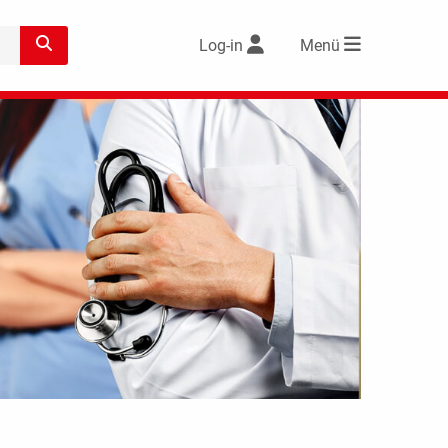
Log-in
Menü