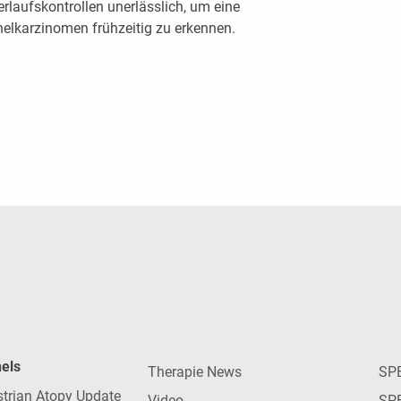
laufskontrollen unerlässlich, um eine
helkarzinomen frühzeitig zu erkennen.
nels
Therapie News
SP
strian Atopy Update
Video
SP