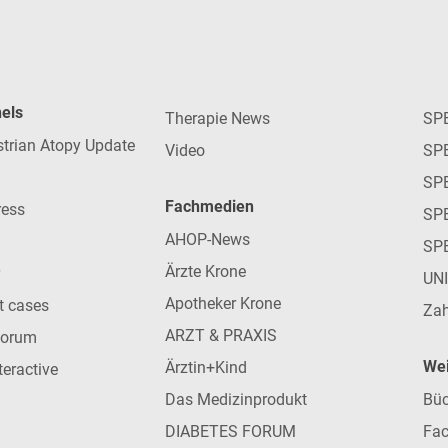
nels
Therapie News
SP
strian Atopy Update
Video
SP
SP
Fachmedien
ress
SPE
AHOP-News
SP
Ärzte Krone
UN
Apotheker Krone
nt cases
Zah
ARZT & PRAXIS
forum
Wei
Ärztin+Kind
teractive
Das Medizinprodukt
Büc
DIABETES FORUM
Fac