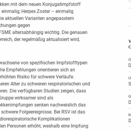
kken mit dem neuen Konjugatimpfstoff
einmalig; Herpes Zoster – einmalig
die aktuellen Varianten angepasstem
ischungen gegen
 FSME altersabhängig wichtig. Die genauen
eich, der regelmäßig aktualisiert wird,
W
G
O
Erwachsene von spezifischen Impfstofftypen
D
. Die Empfehlungen orientieren sich an
höhten Risiko für schwere Verläufe.
U
eren Alter zu schweren respiratorischen und
S
ren. Die verfügbaren Studien zeigen, dass
G
 Gruppe wirksamer sind als
D
okkenimpfungen senken nachweislich das
 schwere Folgeereignisse. Bei RSV ist das
M
rdiorespiratorische Komplikationen
D
kten Personen erhöht, weshalb eine Impfung