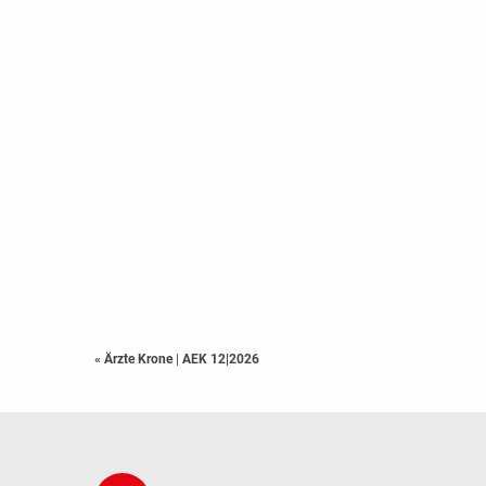
« Ärzte Krone
|
AEK 12|2026