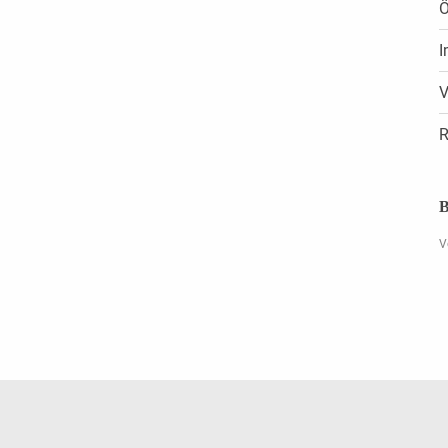
Ö
I
V
R
B
V