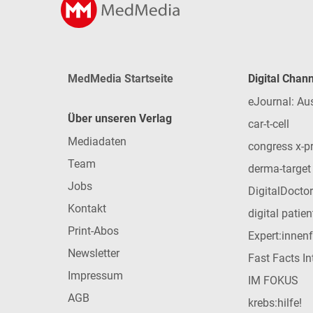
MedMedia Startseite
Digital Chan
eJournal: Au
Über unseren Verlag
car-t-cell
Mediadaten
congress x-p
Team
derma-target
Jobs
DigitalDoctor
Kontakt
digital patie
Print-Abos
Expert:innen
Newsletter
Fast Facts In
Impressum
IM FOKUS
AGB
krebs:hilfe!