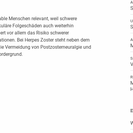
A
S
rable Menschen relevant, weil schwere
U
kuläre Folgeschäden auch weiterhin
S
ert vor allem das Risiko schwerer
tionen. Bei Herpes Zoster steht neben dem
A
M
die Vermeidung von Postzosterneuralgie und
ordergrund.
S
V
R
M
H
D
W