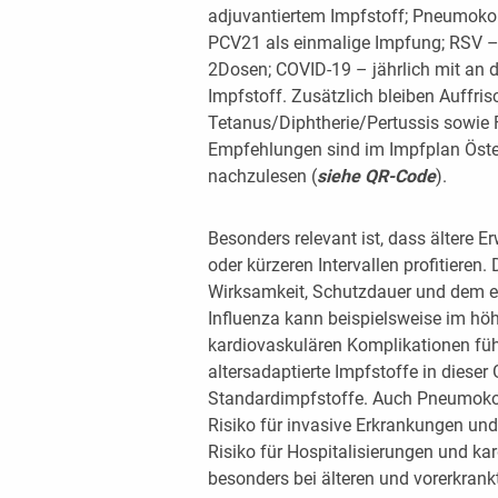
adjuvantiertem Impfstoff; Pneumoko
PCV21 als einmalige Impfung; RSV – 
2Dosen; COVID-19 – jährlich mit an 
Impfstoff. Zusätzlich bleiben Auffr
Tetanus/Diphtherie/Pertussis sowie
Empfehlungen sind im Impfplan Österr
nachzulesen (
siehe QR-Code
).
Besonders relevant ist, dass ältere 
oder kürzeren Intervallen profitieren
Wirksamkeit, Schutzdauer und dem er
Influenza kann beispielsweise im höh
kardiovaskulären Komplikationen füh
altersadaptierte Impfstoffe in dieser
Standardimpfstoffe. Auch Pneumok
Risiko für invasive Erkrankungen und
Risiko für Hospitalisierungen und ka
besonders bei älteren und vorerkran