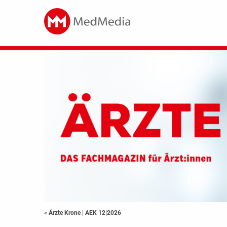
« Ärzte Krone
|
AEK 12|2026