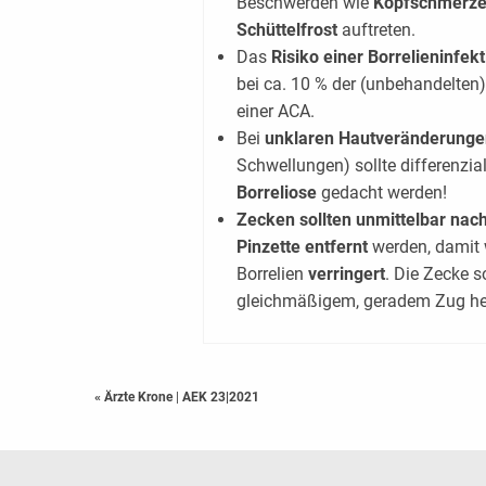
Beschwerden wie
Kopfschmerzen
Schüttelfrost
auftreten.
Das
Risiko einer Borrelieninfek
bei ca. 10 % der (unbehandelten
einer ACA.
Bei
unklaren Hautveränderunge
Schwellungen) sollte differenzi
Borreliose
gedacht werden!
Zecken sollten unmittelbar nach
Pinzette entfernt
werden, damit 
Borrelien
verringert
. Die Zecke s
gleichmäßigem, geradem Zug h
« Ärzte Krone
|
AEK 23|2021