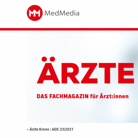
« Ärzte Krone
|
AEK 23|2021