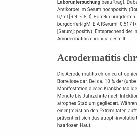
Laboruntersuchung
beauftragt. Dabei
Antikörper im Serum hochpositiv (Borr
U/ml [Ref. < 8,0]; Borrelia-burgdorferi
burgdorferi-IgM, EIA [Serum]: 0,517 [<
[Serum]: positiv). Entsprechend der i
Acrodermatitis chronica gestellt.
Acrodermatitis chr
Die Acrodermatitis chronica atrophica
Borreliose dar. Bei ca. 10 % der (un
Manifestation dieses Krankheitsbilde
Monate bis Jahrzehnte nach Infektio
atrophes Stadium gegliedert. Währe
einer (meist an den Extremitäten auf
präsentiert sich das atroph-involutie
haarlosen Haut.