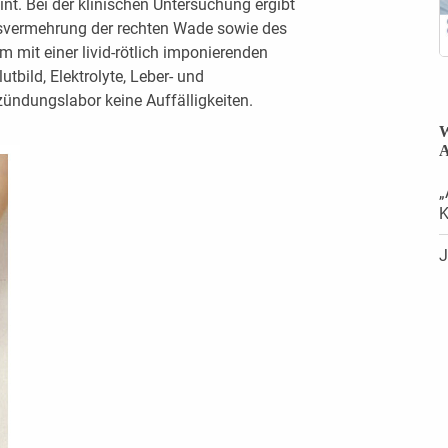
nt. Bei der klinischen Untersuchung ergibt
gsvermehrung der rechten Wade sowie des
 mit einer livid-rötlich imponierenden
bild, Elektrolyte, Leber- und
ündungslabor keine Auffälligkeiten.
W
A
„
K
J