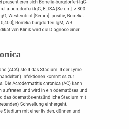
 präsentieren sich Borrelia-burgdorferi-IgG-
elia-burgdorferi-IgG, ELISA [Serum]: > 300
-IgG, Westernblot [Serum]: positiv; Borrelia-
 0,400]; Borrelia-burgdorferi-IgM, WB
ndikativen Klinik wird die Diagnose einer
onica
ns (ACA) stellt das Stadium III der Lyme-
behandelten) Infektionen kommt es zur
s. Die Acrodermatitis chronica (AC) kann
n auftreten und wird in ein ödematöses und
nd das ödematös-entzündliche Stadium mit
tretenden) Schwellung einhergeht,
rte Stadium mit einer lividen, dünnen und