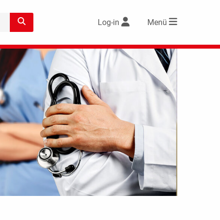
Log-in
Menü