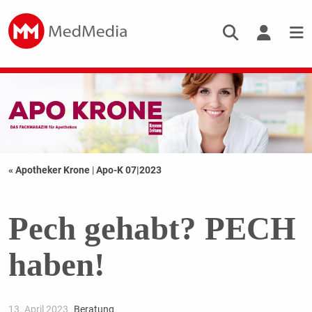
« Apotheker Krone
|
Apo-K 07|2023
Pech gehabt? PECH
haben!
13. April 2023
Beratung