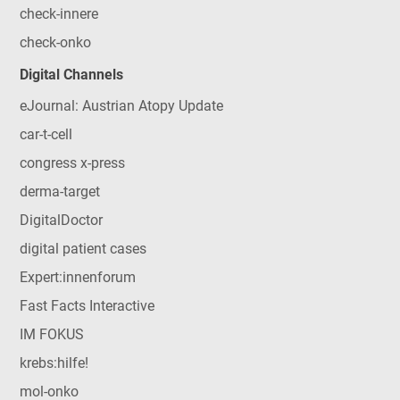
check-innere
check-onko
Digital Channels
eJournal: Austrian Atopy Update
car-t-cell
congress x-press
derma-target
DigitalDoctor
digital patient cases
Expert:innenforum
Fast Facts Interactive
IM FOKUS
krebs:hilfe!
mol-onko