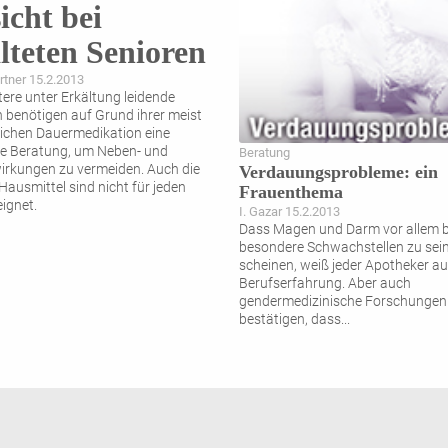
icht bei
lteten Senioren
tner 15.2.2013
tere unter Erkältung leidende
benötigen auf Grund ihrer meist
ichen Dauermedikation eine
lle Beratung, um Neben- und
Beratung
rkungen zu vermeiden. Auch die
Verdauungsprobleme: ein
Hausmittel sind nicht für jeden
Frauenthema
eignet.
I. Gazar 15.2.2013
Dass Magen und Darm vor allem b
besondere Schwachstellen zu sei
scheinen, weiß jeder Apotheker a
Berufserfahrung. Aber auch
gendermedizinische Forschungen
bestätigen, dass
...