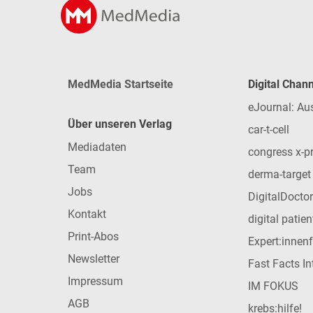
MedMedia Startseite
Digital Chan
eJournal: Au
Über unseren Verlag
car-t-cell
Mediadaten
congress x-p
Team
derma-target
Jobs
DigitalDoctor
Kontakt
digital patie
Print-Abos
Expert:innen
Newsletter
Fast Facts In
Impressum
IM FOKUS
AGB
krebs:hilfe!