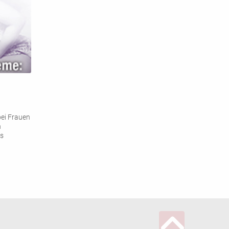
ei Frauen
n
us