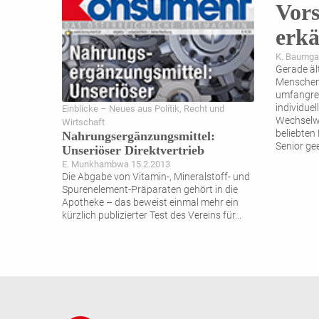
Vors
erkä
K. Baumgar
Gerade äl
Menschen 
umfangre
individue
Einblicke – Neues aus Politik, Recht und
Wechselwi
Wirtschaft
beliebten 
Nahrungsergänzungsmittel:
Senior ge
Unseriöser Direktvertrieb
E. Munkhambwa 15.2.2013
Die Abgabe von Vitamin-, Mineralstoff- und
Spuren­element-Präparaten gehört in die
Apotheke – das beweist einmal mehr ein
kürzlich publizierter Test des Vereins für
...