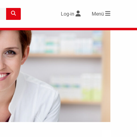
Log-in
Menü