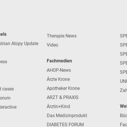
nels
Therapie News
SP
strian Atopy Update
Video
SP
SP
Fachmedien
ress
SPE
AHOP-News
SP
Ärzte Krone
UN
Apotheker Krone
nt cases
Zah
ARZT & PRAXIS
forum
Wei
Ärztin+Kind
teractive
Das Medizinprodukt
Büc
DIABETES FORUM
Fac