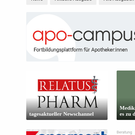
Medika
tagesaktueller Newschannel
es zu 
Beratung