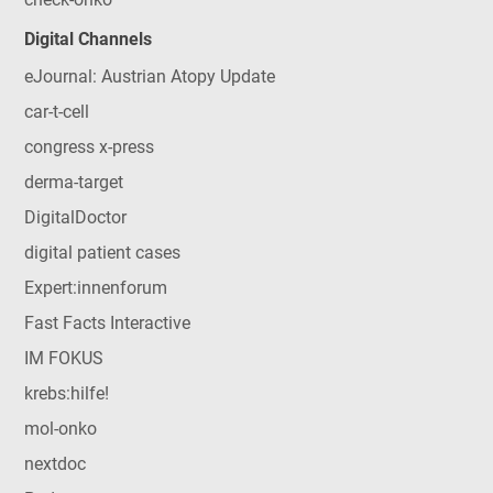
Digital Channels
eJournal: Austrian Atopy Update
car-t-cell
congress x-press
derma-target
DigitalDoctor
digital patient cases
Expert:innenforum
Fast Facts Interactive
IM FOKUS
krebs:hilfe!
mol-onko
nextdoc