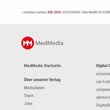
« congress x-press
|
ESC 2023
| ECLS-SHOCK: Kein Benefit für ECM
MedMedia Startseite
Digital
eJourna
Über unseren Verlag
car-t-cel
Mediadaten
congres
Team
derma-t
Jobs
Digital