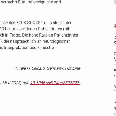
ch vermehrt Blutungsereignisse und
isse des ECLS-SHOCK-Trials stellen den
Ä
 bei unselektierten Patient:innen mit
k in Frage. Die hohe Rate an Patient:innen
D
!), die hauptsächlich an neurologischen
S
ie Interpretation und klinische
C
M
Thiele H, Leipzig, Germany; Hot Line
A
k
 J Med 2023; doi:
10.1056/NEJMoa2307227.
N
T
P
h
z