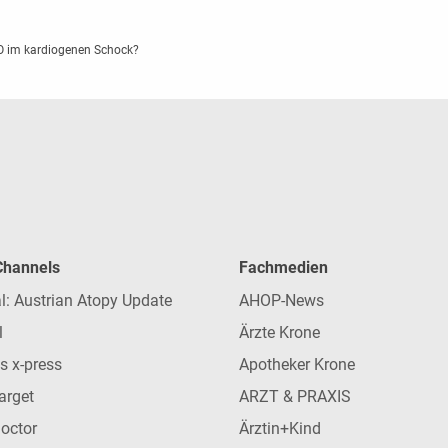
O im kardiogenen Schock?
 Channels
Fachmedien
l: Austrian Atopy Update
AHOP-News
l
Ärzte Krone
s x-press
Apotheker Krone
arget
ARZT & PRAXIS
Doctor
Ärztin+Kind