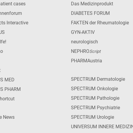
patient cases
Das Medizinprodukt
innenforum
DIABETES FORUM
ts Interactive
FAKTEN der Rheumatologie
US
GYN-AKTIV
lfe!
neurologisch
ko
NEPHRO
Script
PHARMAustria
t
SPECTRUM Dermatologie
US MED
SPECTRUM Onkologie
US PHARM
SPECTRUM Pathologie
hortcut
SPECTRUM Psychiatrie
ie News
SPECTRUM Urologie
UNIVERSUM INNERE MEDIZI