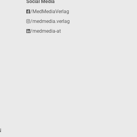
Social Media
/MedMediaVerlag
/medmedia.verlag
/medmedia-at
N