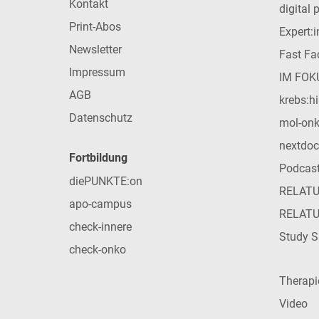
Kontakt
digital 
Print-Abos
Expert:
Newsletter
Fast Fac
Impressum
IM FOK
AGB
krebs:hi
Datenschutz
mol-on
nextdoc
Fortbildung
Podcas
diePUNKTE:on
RELAT
apo-campus
RELAT
check-innere
Study S
check-onko
Therap
Video