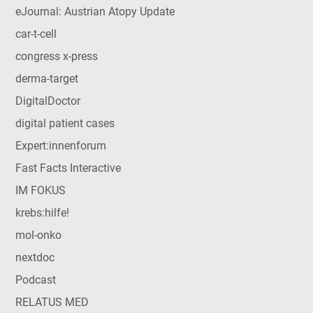
eJournal: Austrian Atopy Update
car-t-cell
congress x-press
derma-target
DigitalDoctor
digital patient cases
Expert:innenforum
Fast Facts Interactive
IM FOKUS
krebs:hilfe!
mol-onko
nextdoc
Podcast
RELATUS MED