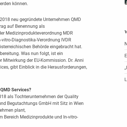
werden können.
er 2018 neu gegründete Unternehmen QMD
rag auf Benennung als
W
 der Medizinprodukteverordnung MDR
-vitro-Diagnostika-Verordnung IVDR
N
sterreichischen Behörde eingebracht hat.
bereitung. Was nun folgt, ist ein
E
r Mitwirkung der EU-Kommission. Dr. Anni
es, gibt Einblick in die Herausforderungen,
„
L
 QMD Services?
18 als Tochterunternehmen der Quality
s- und Begutachtungs GmbH mit Sitz in Wien
nehmen plant,
 Bereich Medizinprodukte und In-vitro-