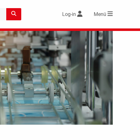
Log-in
Menü