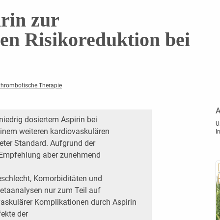
rin zur
en Risikoreduktion bei
thrombotische Therapie
A
iedrig dosiertem Aspirin bei
U
einem weiteren kardiovaskulären
I
iteter Standard. Aufgrund der
e Empfehlung aber zunehmend
schlecht, Komorbiditäten und
etaanalysen nur zum Teil auf
vaskulärer Komplikationen durch Aspirin
fekte der