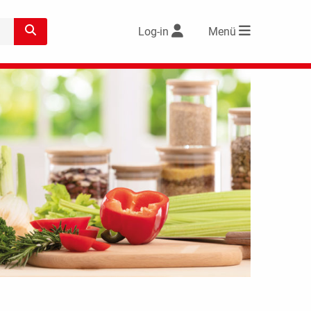
Log-in
Menü