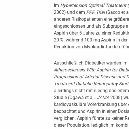
Im
Hypertension Optimal Treatment 
2002) und dem
PPP Trial
(Sacco et a
anderen Risikopatienten eine größer
eingeschlossen und als Subgruppe an
Aspirin über 5 Jahre zu einer Redukt
20 %, während 100 mg Aspirin in der
Reduktion von Myokardinfarkten führ
Ausschließlich Diabetiker wurden im
Atherosclerosis With Aspirin for Dia
Progression of Arterial Disease and
D
Treat
ment Diabetic Retinopathy Stu
allerdings nicht mit niedrig dosiertem
Studie (Ogawa et al.,
JAMA
2008) wu
kardiovaskuläre Vorerkrankung über 
beobachtet und Aspirin in einer Dos
verglichen. Aspirin führte zu keiner 
dieser Population, lediglich im kom