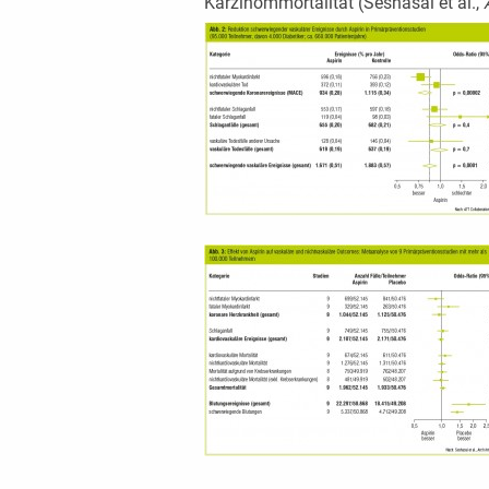
Karzinommortalität (Seshasai et al.,