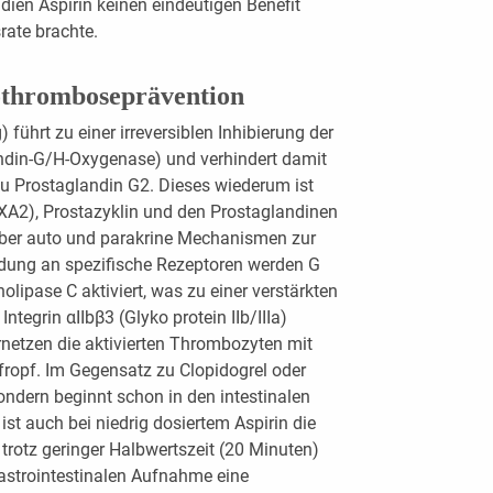
dien Aspirin keinen eindeutigen Benefit
rate brachte.
thromboseprävention
 führt zu einer irreversiblen Inhibierung der
ndin-G/H-Oxygenase) und verhindert damit
u Prostaglandin G2. Dieses wiederum ist
XA2), Prostazyklin und den Prostaglandinen
über auto und parakrine Mechanismen zur
dung an spezifische Rezeptoren werden G
olipase C aktiviert, was zu einer verstärkten
tegrin αIIbβ3 (Glyko protein IIb/IIIa)
rnetzen die aktivierten Thrombozyten mit
ropf. Im Gegensatz zu Clopidogrel oder
sondern beginnt schon in den intestinalen
 ist auch bei niedrig dosiertem Aspirin die
trotz geringer Halbwertszeit (20 Minuten)
gastrointestinalen Aufnahme eine