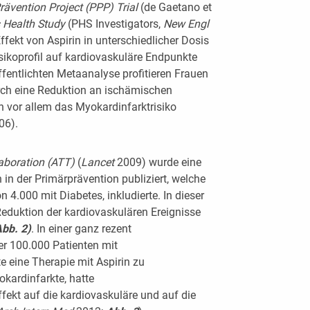
rävention Project
(PPP) Trial
(de Gaetano et
s Health Study
(PHS Investigators,
New Engl
ffekt von Aspirin in unterschiedlicher Dosis
sikoprofil auf kardiovaskuläre Endpunkte
ffentlichten Metaanalyse profitieren Frauen
urch eine Reduktion an ischämischen
 vor allem das Myokardinfarktrisiko
06).
laboration (ATT)
(
Lancet
2009) wurde eine
 in der Primärprävention publiziert, welche
 4.000 mit Diabetes, inkludierte. In dieser
Reduktion der kardiovaskulären Ereignisse
Abb. 2)
. In einer ganz rezent
er 100.000 Patienten mit
e eine Therapie mit Aspirin zu
okardinfarkte, hatte
fekt auf die kardiovaskuläre und auf die