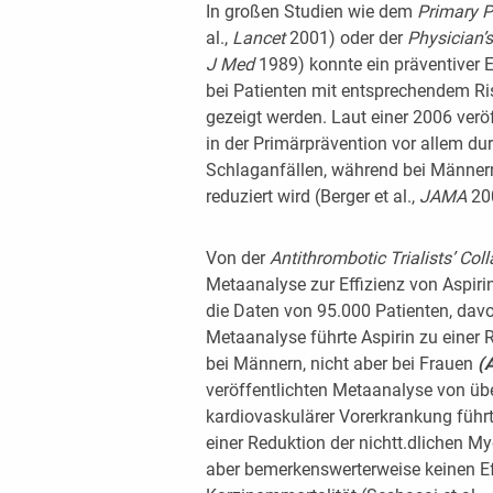
In großen Studien wie dem
Primary P
al.,
Lancet
2001) oder der
Physician’
J
Med
1989) konnte ein präventiver E
bei Patienten mit entsprechendem Ri
gezeigt werden. Laut einer 2006 verö
in der Primärprävention vor allem d
Schlaganfällen, während bei Männern
reduziert wird (Berger et al.,
JAMA
20
Von der
Antithrombotic Trialists’ Col
Metaanalyse zur Effizienz von Aspirin
die Daten von 95.000 Patienten, davon
Metaanalyse führte Aspirin zu einer 
bei Männern, nicht aber bei Frauen
(
veröffentlichten Metaanalyse von üb
kardiovaskulärer Vorerkrankung führt
einer Reduktion der nichtt.dlichen My
aber bemerkenswerterweise keinen Ef