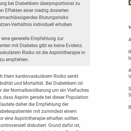
 bei Diabetikern überproportional zu
en Effekten einer niedrig dosierten
 vernachlässigendes Blutungsrisiko
tzen-Verhältnis individuell erhoben
W
 eine generelle Empfehlung zur
A
enten mit Diabetes gibt es keine Evidenz.
R
skulärem Risiko ist die Aspirintherapie in
b
 zu empfehlen.
A
rh.htem kardiovaskulärem Risiko senkt
V
idität und Mortalität. Bei Diabetikern ist
S
r der Normalbevölkerung um ein Vielfaches
S
dass Aspirin gerade bei dieser Population
n lautete daher die Empfehlung der
B
iabetespatienten mit zumindest einem
r eine Aspirintherapie erhalten sollten.
troversiell diskutiert. Grund dafür ist,