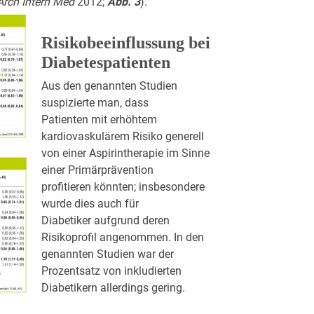
Arch
Intern Med
2012;
Abb. 3
).
Risikobeeinflussung bei
Diabetespatienten
Aus den genannten Studien
suspizierte man, dass
Patienten mit erhöhtem
kardiovaskulärem Risiko generell
von einer Aspirintherapie im Sinne
einer Primärprävention
profitieren könnten; insbesondere
wurde dies auch für
Diabetiker aufgrund deren
Risikoprofil angenommen. In den
genannten Studien war der
Prozentsatz von inkludierten
Diabetikern allerdings gering.