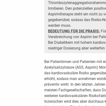
Thrombozytenaggregationshemmung
limitieren. Den potenziellen positiv
Aspirintherapie steht ein nicht zu
gegebenüber, sodass das Risiko-Nu
werden muss.
BEDEUTUNG FÜR DIE PRAXIS:
Für
Verabreichung von Aspirin bei Pati
Bei Diabetikern mit hohem kardiova
niedriger Dosierung aber weiterhin
Bei Patientinnen und Patienten mit e
Azetylsalizylsäure (ASS, Aspirin) Morb
das kardiovaskuläre Risiko gegenübe
erhöht, sodass man annehmen würde, 
präventiv wirkt. In den letzten Jahre
meisten Fachgesellschaften, dass D
weiteren kardiovaskulären Risikofakto
Inzwischen wird dies aber durchaus kon