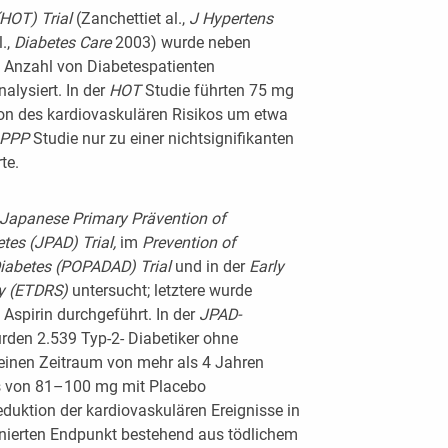
(HOT) Trial
(Zanchettiet al.,
J Hypertens
l.,
Diabetes Care
2003) wurde neben
e Anzahl von Diabetespatienten
alysiert. In der
HOT
Studie führten 75 mg
ion des kardiovaskulären Risikos um etwa
PPP
Studie nur zu einer nichtsignifikanten
te.
Japanese Primary Prävention
of
betes (JPAD)
Trial,
im
Prevention of
iabetes (POPADAD) Trial
und in der
Early
dy (ETDRS)
untersucht; letztere wurde
 Aspirin durchgeführt. In der
JPAD-
rden 2.539 Typ-2- Diabetiker ohne
einen Zeitraum von mehr als 4 Jahren
is von 81–100 mg mit Placebo
Reduktion der kardiovaskulären Ereignisse in
binierten Endpunkt bestehend aus tödlichem