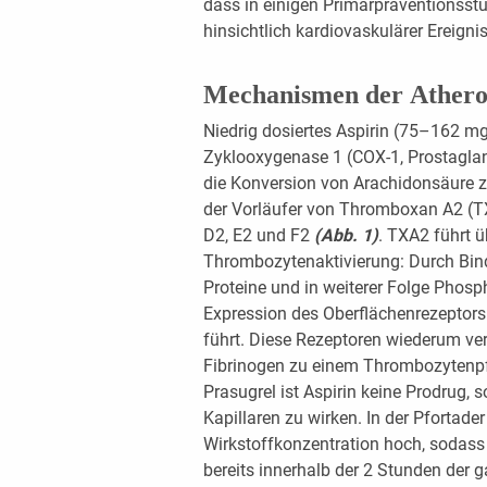
dass in einigen Primärpräventionsstu
hinsichtlich kardiovaskulärer Ereignis
Mechanismen der Athero
Niedrig dosiertes Aspirin (75–162 mg)
Zyklooxygenase 1 (COX-1, Prostagla
die Konversion von Arachidonsäure z
der Vorläufer von Thromboxan A2 (T
D2, E2 und F2
(Abb. 1)
. TXA2 führt 
Thrombozytenaktivierung: Durch Bin
Proteine und in weiterer Folge Phosph
Expression des Oberflächenrezeptors In
führt. Diese Rezeptoren wiederum ve
Fibrinogen zu einem Thrombozytenpf
Prasugrel ist Aspirin keine Prodrug, 
Kapillaren zu wirken. In der Pfortader
Wirkstoffkonzentration hoch, sodass 
bereits innerhalb der 2 Stunden der 