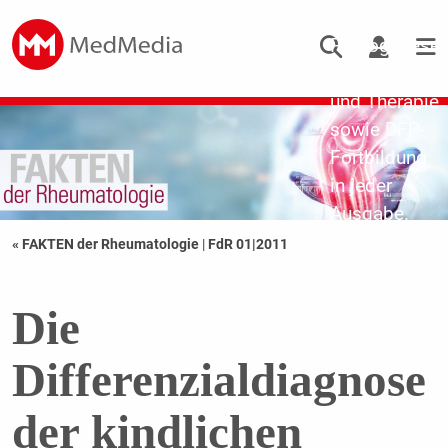
Updates zu
Pathogenese,
Diagnostik
und Therapie
sowie DFP-
Fortbildung
in jeder
Ausgabe.
« FAKTEN der Rheumatologie
|
FdR 01|2011
Die
Differenzialdiagnose
der kindlichen