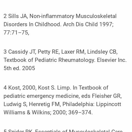
2 Sills JA, Non-inflammatory Musculoskeletal
Disorders In Childhood. Arch Dis Child 1997;
77:71–75,
3 Cassidy JT, Petty RE, Laxer RM, Lindsley CB,
Textbook of Pediatric Rheumatology. Elsevier Inc.
5th ed. 2005
4 Kost, 2000, Kost S. Limp. In Textbook of
pediatric emergency medicine, eds Fleisher GR,
Ludwig S, Henretig FM, Philadelphia: Lippincott
Williams & Wilkins; 2000; 369–374.
5 Snider RK, Essentials of Musculoskeletal Care.