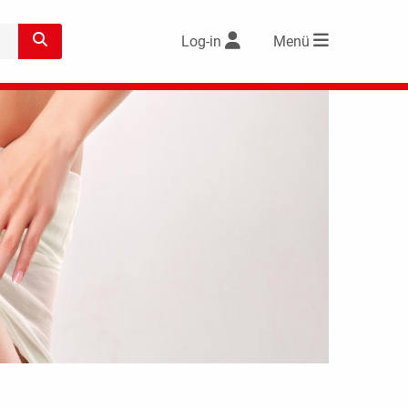
Log-in
Menü