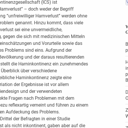
ontinenzgesellschaft (ICS) ist
Harnverlust” – doch weder der Begriff
ng “unfreiwilliger Harnverlust” werden ohne
oblem genannt. Hinzu kommt, dass viele
W
erlust sei eine unvermeidliche,
G
, gegen die sich mit medizinischen Mitteln
leinschätzungen und Vorurteile sowie das
B
es Problems sind eins. Aufgrund der
p
völkerung und der daraus resultierenden
H
 stellt die Harninkontinenz ein zunehmendes
i
Überblick über verschiedene
p
ibliche Harninkontinenz zeigte eine
B
iation der Ergebnisse ist vor allem
iendesign und der verwendeten
D
irekte Fragen nach Problemen mit dem
O
zu reflexartig verneint und führen zu einem
Z
ngen Aufdeckung des Problems.
W
rittel der Befragten in einer Studie
st als nicht inkontinent, gaben aber auf die