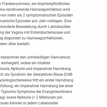
n Flankenschmerz, ein klopfempfindliches
Eine rezidivierende Harnwegsinfektion wird
 von mehr als 2 symptomatischen Episoden
matische Episoden pro Jahr vorliegen. Eine
minderte Besiedelung durch Laktobazillen
ung der Vagina mit Enterobacteriaceae und
eg disponiert zu Harnwegsinfektionen,
dem Alter besteht.
bezeichnet den unfreiwilligen Harnverlust,
einhergeht, wobei ein intakter
kisurie, Nykturie und imperativer Harndrang
ch als Syndrom der überaktiven Blase (OAB
siologischerweise tritt ein erster Harndrang
üllung, ein imperativer Harndrang bei einer
. Typische Symptome der Dranginkontinenz
Tag) sowie Nykturie (> 2 Miktionen pro
rauen können in jedem Lebensalter