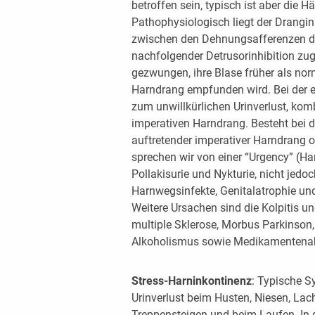
betroffen sein, typisch ist aber die
Pathophysiologisch liegt der Drangin
zwischen den Dehnungsafferenzen d
nachfolgender Detrusorinhibition zug
gezwungen, ihre Blase früher als nor
Harndrang empfunden wird. Bei der 
zum unwillkürlichen Urinverlust, kom
imperativen Harndrang. Besteht bei der
auftretender imperativer Harndrang o
sprechen wir von einer “Urgency” (
Pollakisurie und Nykturie, nicht jedo
Harnwegsinfekte, Genitalatrophie und
Weitere Ursachen sind die Kolpitis u
multiple Sklerose, Morbus Parkinson,
Alkoholismus sowie Medikamentena
Stress-Harninkontinenz
: Typische S
Urinverlust beim Husten, Niesen, La
Treppensteigen und beim Laufen. In d