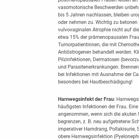
vasomotorische Beschwerden unbehan
bis 5 Jahren nachlassen, bleiben ur
oder nehmen zu. Wichtig zu betonen is
vulvovaginalen Atrophie nicht auf d
etwa 15% der prämenopausalen Frauen
Tumorpatientinnen, die mit Chemot
Antiöstrogenen behandelt werden. Klin
Pilzinfektionen, Dermatosen (bevorzu
und Parasitenerkrankungen. Brennen
bei Infektionen mit Ausnahme der Ca
besonders bei Hautbeschädigung!
Harnwegsinfekt der Frau
: Harnwegs
häufigsten Infektionen der Frau. Eine
angenommen, wenn sich die akuten 
begrenzen, z. B. neu aufgetretene S
imperativer Harndrang, Pollakisurie
obere Harnwegsinfektion (Pyeloneph