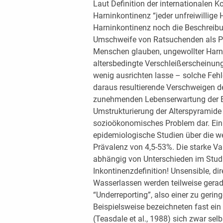
Laut Definition der internationalen K
Harninkontinenz “jeder unfreiwillige 
Harninkontinenz noch die Beschreibu
Umschweife von Ratsuchenden als Pr
Menschen glauben, ungewollter Harnv
altersbedingte Verschleißerscheinung
wenig ausrichten lasse – solche Feh
daraus resultierende Verschweigen d
zunehmenden Lebenserwartung der Be
Umstrukturierung der Alterspyramide
sozioökonomisches Problem dar. Ein 
epidemiologische Studien über die we
Prävalenz von 4,5-53%. Die starke Var
abhängig von Unterschieden im Stud
Inkontinenzdefinition! Unsensible, d
Wasserlassen werden teilweise gerade
“Underreporting”, also einer zu geri
Beispielsweise bezeichneten fast ein D
(Teasdale et al., 1988) sich zwar selb