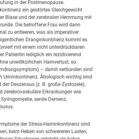
 Häufung in der Postmenopause.
kontinenz ein gestörtes Gleichgewicht
er Blase und der zerebralen Hemmung mit
runde. Die betroffene Frau wird dann
mal zu entleeren, was als imperativer
eigentlichen Dranginkontinenz kommt es
biniert mit einem nicht unterdrückbaren
 Patientin lediglich ein rezidivierend
hne unwillkürlichen Harnverlust, so
Harndrangsymptom) – damit verbunden sind
ch Urininkontinenz. Ätiologisch wichtig sind
 der Deszensus (z. B. große Zystozele).
nd zerebrovaskuläre Erkrankungen wie
 Syringomyelie, senile Demenz,
busus.
ymptome der Stress-Harninkontinenz sind
chen, beim Heben von schwereren Lasten,
iesen Situationen entsteht ein hoher