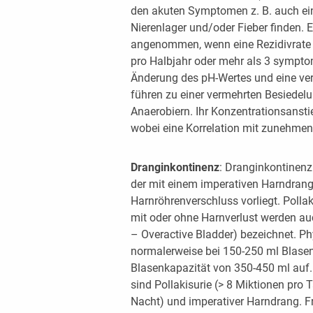
den akuten Symptomen z. B. auch ei
Nierenlager und/oder Fieber finden. 
angenommen, wenn eine Rezidivrate
pro Halbjahr oder mehr als 3 sympto
Änderung des pH-Wertes und eine ver
führen zu einer vermehrten Besiedel
Anaerobiern. Ihr Konzentrationsansti
wobei eine Korrelation mit zunehmen
Dranginkontinenz
: Dranginkontinenz 
der mit einem imperativen Harndrang 
Harnröhrenverschluss vorliegt. Polla
mit oder ohne Harnverlust werden au
– Overactive Bladder) bezeichnet. Phy
normalerweise bei 150-250 ml Blasenf
Blasenkapazität von 350-450 ml auf
sind Pollakisurie (> 8 Miktionen pro 
Nacht) und imperativer Harndrang. F