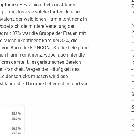
Z
mptomen – wie nicht beherrschbarer
Z
g – an, dass sie solche hatten! In einer
P
rävalenz der weiblichen Harninkontinenz in
N
bei sich die mittlere Verteilung der
G
te: mit 37% war die Gruppe der Frauen mit
G
ne Mischinkontinenz kam bei 33%, die
T
 vor. Auch die EPINCONT-Studie belegt mit
hen Harninkontinenz, wobei auch hier die
P
orm darstellt. Im geriatrischen Bereich
K
er Krankheit. Wegen der Häufigkeit des
-
Leidensdrucks müssen wir diese
E
stik und die Therapie beherrschen und vor
H
S
S
T
S
T