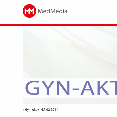
« Gyn-Aktiv
|
GA 02|2011