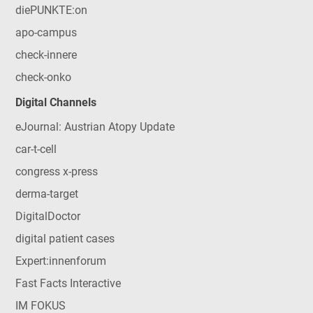
diePUNKTE:on
apo-campus
check-innere
check-onko
Digital Channels
eJournal: Austrian Atopy Update
car-t-cell
congress x-press
derma-target
DigitalDoctor
digital patient cases
Expert:innenforum
Fast Facts Interactive
IM FOKUS