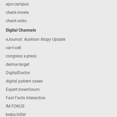
apo-campus
check-innere
check-onko
Digital Channels
eJournal: Austrian Atopy Update
car-t-cell
congress x-press
derma-target
DigitalDoctor
digital patient cases
Expert:innenforum
Fast Facts Interactive
IM FOKUS
krebs:hilfe!