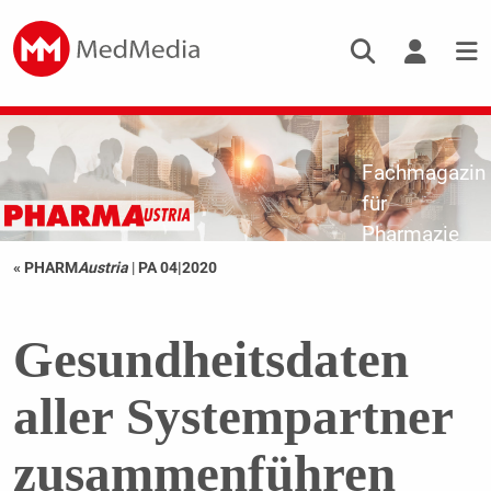
Fachmagazin
für
Pharmazie
« PHARM
Austria
|
PA 04|2020
Gesundheitsdaten
aller Systempartner
zusammenführen