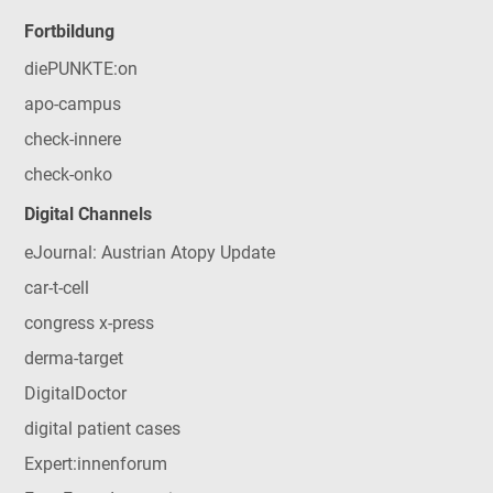
Fortbildung
diePUNKTE:on
apo-campus
check-innere
check-onko
Digital Channels
eJournal: Austrian Atopy Update
car-t-cell
congress x-press
derma-target
DigitalDoctor
digital patient cases
Expert:innenforum