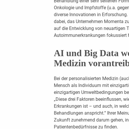
Behandlung einer sehr seltenen Form
Onkologie und Impfstoffe (u.a. gege
diverse Innovationen in Erforschung
dabei, das Unternehmen Momenta zu i
auf die Entwicklung von neuartigen T
Autoimmunerkrankungen fokussiert h
AI und Big Data we
Medizin vorantrei
Bei der personalisierten Medizin (au
Mensch als Individuum mit einzigart
einzigartigen Umweltbedingungen betr
„Diese drei Faktoren beeinflussen, w
Erkrankungen ist – und auch, in w
Behandlungen anspricht.“ Ihrer Meinu
Zukunft zunehmend darum gehen, ind
Patientenbedürfnisse zu finden.