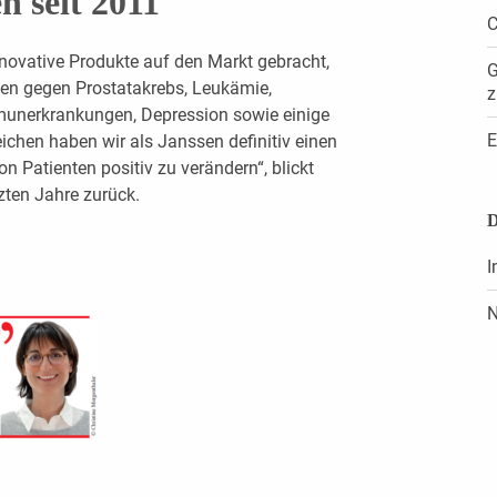
 seit 2011
C
novative Produkte auf den Markt gebracht,
G
ien gegen Prostatakrebs, Leukämie,
z
munerkrankungen, Depression sowie einige
E
eichen haben wir als Janssen definitiv einen
on Patienten positiv zu verändern“, blickt
tzten Jahre zurück.
D
I
N