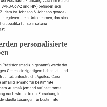
 der Netzhauterkrankung. Auch im Bereich
n SARS-CoV-2 und HIV) befinden sich
. Zudem ist Johnson & Johnson gerade ­
nte­grieren – ein Unternehmen, das sich
herapeutika für sehr seltene
at.
rden personalisierte
ben
ch Präzisionsmedizin genannt) werde der
igen Genen, einzigartigem Lebensstil und
achtet, unterstreicht Aguilera Caron:
ie anfällig jemand für bestimmte
elchem Ausmaß jemand auf bestimmte
ng nach wird es in der Forschung in
ividuelle Lösungen für bestimmte