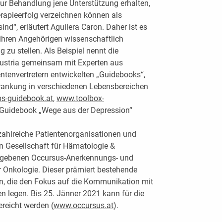
ur Behandlung jene Unterstützung erhalten,
erapieerfolg verzeichnen können als
sind“, erläutert Aguilera Caron. Daher ist es
 ihren Angehörigen wissenschaftlich
 zu stellen. Als Beispiel nennt die
Austria gemeinsam mit Experten aus
tenvertretern ­entwickelten „Guidebooks“,
krankung in verschiedenen Lebensbereichen
s-guidebook.at
,
www.toolbox-
s Guidebook „Wege aus der Depression“
zahlreiche Patientenorganisationen und
n Gesellschaft für Hämatologie &
rgebenen Occursus-Anerkennungs- und
r Onkologie. Dieser prämiert bestehende
en, die den Fokus auf die Kommunikation mit
n legen. Bis 25. Jänner 2021 kann für die
reicht werden (
www.occursus.at
).