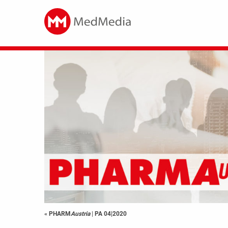
« PHARM
Austria
|
PA 04|2020