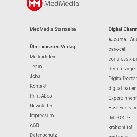
MedMedia Startseite
Digital Chan
eJournal: Au
Über unseren Verlag
car-t-cell
Mediadaten
congress x-p
Team
derma-target
Jobs
DigitalDoctor
Kontakt
digital patie
Print-Abos
Expert:innen
Newsletter
Fast Facts In
Impressum
IM FOKUS
AGB
krebs:hilfe!
Datenschutz