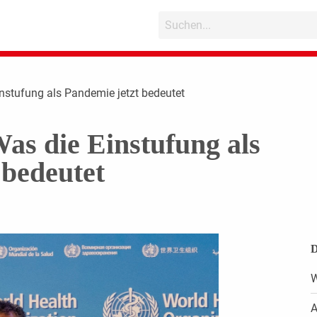
nstufung als Pandemie jetzt bedeutet
as die Einstufung als
 bedeutet
D
W
A