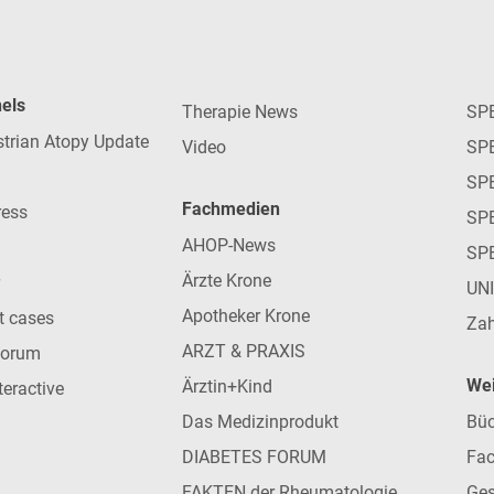
nels
Therapie News
SP
strian Atopy Update
Video
SP
SP
Fachmedien
ress
SPE
AHOP-News
SP
Ärzte Krone
UN
Apotheker Krone
nt cases
Zah
ARZT & PRAXIS
forum
Wei
Ärztin+Kind
teractive
Das Medizinprodukt
Büc
DIABETES FORUM
Fac
FAKTEN der Rheumatologie
Ges