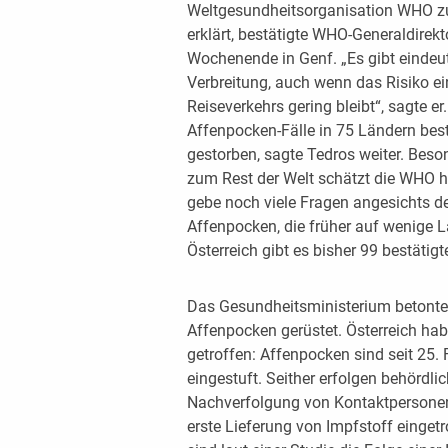
Weltgesundheitsorganisation WHO zur
erklärt, bestätigte WHO-Generaldir
Wochenende in Genf. „Es gibt eindeut
Verbreitung, auch wenn das Risiko ei
Reiseverkehrs gering bleibt“, sagte e
Affenpocken-Fälle in 75 Ländern bes
gestorben, sagte Tedros weiter. Beso
zum Rest der Welt schätzt die WHO hie
gebe noch viele Fragen angesichts d
Affenpocken, die früher auf wenige L
Österreich gibt es bisher 99 bestätigte
Das Gesundheitsministerium betont
Affenpocken gerüstet. Österreich ha
getroffen: Affenpocken sind seit 25. 
eingestuft. Seither erfolgen behör
Nachverfolgung von Kontaktpersonen.
erste Lieferung von Impfstoff einget