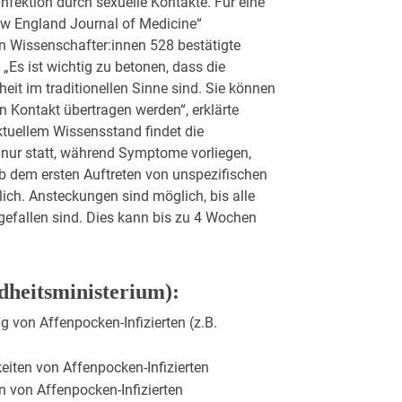
 Infektion durch sexuelle Kontakte. Für eine
 England Journal of Medicine“
n Wissenschafter:innen 528 bestätigte
„Es ist wichtig zu betonen, dass die
it im traditionellen Sinne sind. Sie können
n Kontakt übertragen werden“, erklärte
ktuellem Wissensstand findet die
ur statt, während Symptome vorliegen,
 Ab dem ersten Auftreten von unspezifischen
h. Ansteckungen sind möglich, bis alle
gefallen sind. Dies kann bis zu 4 Wochen
dheitsministerium):
g von Affenpocken-Infizierten (z.B.
keiten von Affenpocken-Infizierten
n von Affenpocken-Infizierten