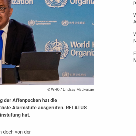
p
W
A
W
N
E
M
© WHO / Lindsay Mackenzie
ng der Affenpocken hat die
öchste Alarmstufe ausgerufen. RELATUS
instufung hat.
n doch von der