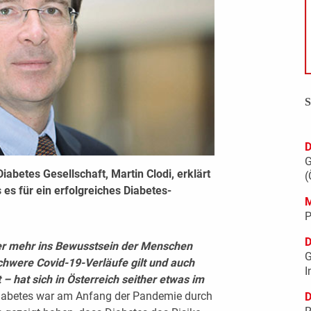
S
D
G
iabetes Gesellschaft, Martin Clodi, erklärt
(
 für ein erfolgreiches Diabetes-
M
P
D
der mehr ins Bewusstsein der Menschen
G
schwere Covid-19-Verläufe gilt und auch
I
– hat sich in Österreich seither etwas im
iabetes war am Anfang der Pandemie durch
D