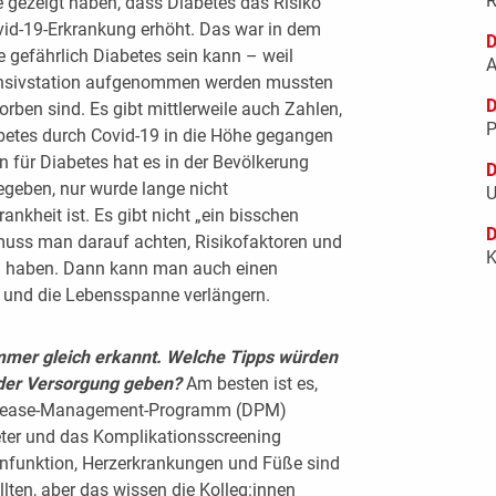
R
e gezeigt haben, dass Diabetes das Risiko
vid-19-Erkrankung erhöht. Das war in dem
D
ie gefährlich Diabetes sein kann – weil
A
ensivstation aufgenommen werden mussten
D
rben sind. Es gibt mittlerweile auch Zahlen,
P
abetes durch Covid-19 in die Höhe gegangen
n für Diabetes hat es in der Bevölkerung
D
geben, nur wurde lange nicht
U
nkheit ist. Es gibt nicht „ein bisschen
D
muss man darauf achten, Risikofaktoren und
K
 zu haben. Dann kann man auch einen
 und die Lebensspanne verlängern.
mer gleich erkannt. Welche Tipps würden
 der Versorgung geben?
Am besten ist es,
 Disease-Management-Programm (DPM)
eter und das Komplikationsscreening
enfunktion, Herzerkrankungen und Füße sind
ollten, aber das wissen die Kolleg:innen