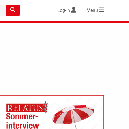
Log-in
Menü