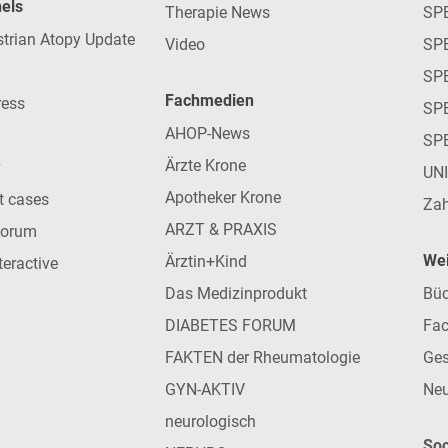
nels
Therapie News
SP
strian Atopy Update
Video
SP
SP
Fachmedien
ress
SPE
AHOP-News
SP
Ärzte Krone
UN
Apotheker Krone
nt cases
Zah
ARZT & PRAXIS
forum
Wei
Ärztin+Kind
teractive
Das Medizinprodukt
Büc
DIABETES FORUM
Fac
FAKTEN der Rheumatologie
Ges
GYN-AKTIV
Neu
neurologisch
Soc