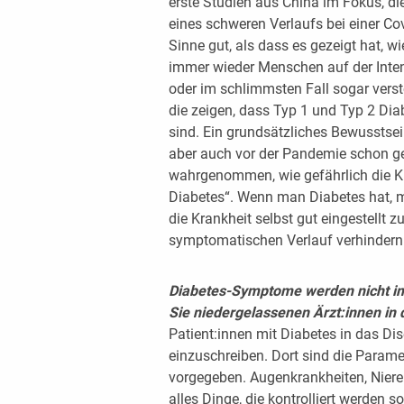
erste Studien aus China im Fokus, di
eines schweren Verlaufs bei einer Co
Sinne gut, als dass es gezeigt hat, w
immer wieder Menschen auf der Int
oder im schlimmsten Fall sogar versto
die zeigen, dass Typ 1 und Typ 2 Di
sind. Ein grundsätzliches Bewusstsei
aber auch vor der Pandemie schon ge
wahrgenommen, wie gefährlich die Kra
Diabetes“. Wenn man Diabetes hat, 
die Krankheit selbst gut eingestellt
symptomatischen Verlauf verhindern
Diabetes-Symptome werden nicht im
Sie niedergelassenen Ärzt:innen in
Patient:innen mit Diabetes in das
einzuschreiben. Dort sind die Param
vorgegeben. Augenkrankheiten, Nier
alles Dinge, die kontrolliert werden s