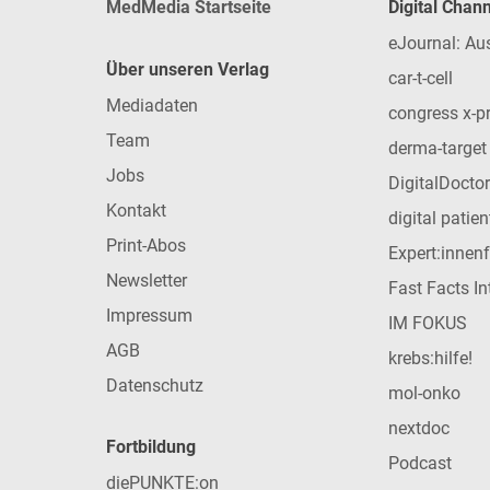
MedMedia Startseite
Digital Chan
eJournal: Au
Über unseren Verlag
car-t-cell
Mediadaten
congress x-p
Team
derma-target
Jobs
DigitalDoctor
Kontakt
digital patie
Print-Abos
Expert:innen
Newsletter
Fast Facts In
Impressum
IM FOKUS
AGB
krebs:hilfe!
Datenschutz
mol-onko
nextdoc
Fortbildung
Podcast
diePUNKTE:on