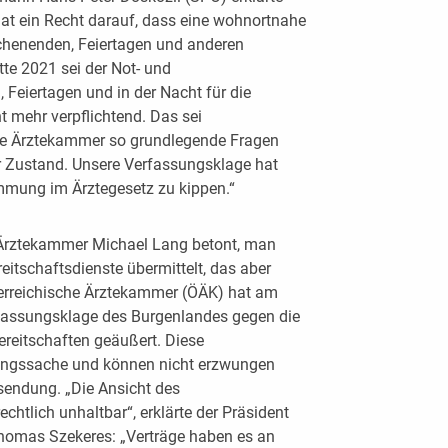
at ein Recht darauf, dass eine wohnortnahe
henenden, Feiertagen und anderen
tte 2021 sei der Not- und
Feiertagen und in der Nacht für die
t mehr verpflichtend. Das sei
die Ärztekammer so grundlegende Fragen
rer Zustand. Unsere Verfassungsklage hat
immung im Ärztegesetz zu kippen.“
 Ärztekammer Michael Lang betont, man
eitschaftsdienste übermittelt, das aber
terreichische Ärztekammer (ÖÄK) hat am
rfassungsklage des Burgenlandes gegen die
eitschaften geäußert. Diese
lungssache und können nicht erzwungen
sendung. „Die Ansicht des
htlich unhaltbar“, erklärte der Präsident
homas Szekeres: „Verträge haben es an