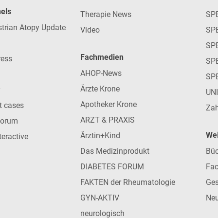
nels
Therapie News
SP
strian Atopy Update
Video
SP
SP
Fachmedien
ress
SPE
AHOP-News
SP
Ärzte Krone
UN
Apotheker Krone
nt cases
Zah
ARZT & PRAXIS
forum
Wei
Ärztin+Kind
teractive
Das Medizinprodukt
Büc
DIABETES FORUM
Fac
FAKTEN der Rheumatologie
Ges
GYN-AKTIV
Neu
neurologisch