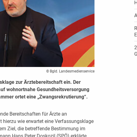
H
A
R
E
2
G
© Bgld. Landesmedienservice
klage zur Ärztebereitschaft ein. Der
auf wohnortnahe Gesundheitsversorgung
mmer ortet eine „Zwangsrekrutierung“.
nde Bereitschaften für Ärzte an
 hierzu wie erwartet eine Verfassungsklage
em Ziel, die betreffende Bestimmung im
ann Hans Peter Doskozil (SPÖ) erklärte