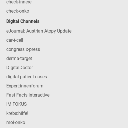
check-innere
check-onko
Digital Channels
eJournal: Austrian Atopy Update
car-t-cell
congress x-press
derma-target
DigitalDoctor
digital patient cases
Expert:innenforum
Fast Facts Interactive
IM FOKUS
krebs:hilfe!
mol-onko