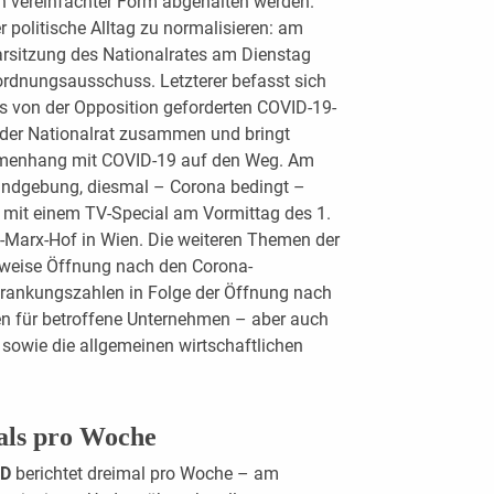
n vereinfachter Form abgehalten werden.
r politische Alltag zu normalisieren: am
rsitzung des Nationalrates am Dienstag
ordnungsausschuss. Letzterer befasst sich
es von der Opposition geforderten COVID-19-
 der Nationalrat zusammen und bringt
mmenhang mit COVID-19 auf den Weg. Am
Kundgebung, diesmal – Corona bedingt –
n mit einem TV-Special am Vormittag des 1.
l-Marx-Hof in Wien. Die weiteren Themen der
weise Öffnung nach den Corona-
rankungszahlen in Folge der Öffnung nach
en für betroffene Unternehmen – aber auch
sowie die allgemeinen wirtschaftlichen
als pro Woche
ED
berichtet dreimal pro Woche – am