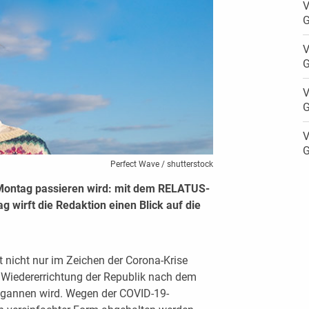
V
G
V
G
V
G
V
G
Perfect Wave / shutterstock
Montag passieren wird: mit dem RELATUS-
 wirft die Redaktion einen Blick auf die
nicht nur im Zeichen der Corona-Krise
 Wiedererrichtung der Republik nach dem
egannen wird. Wegen der COVID-19-