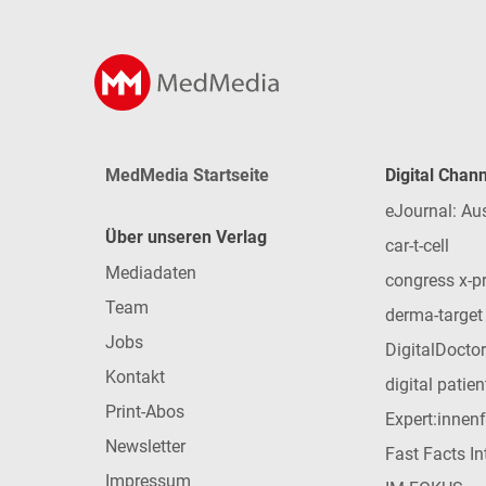
MedMedia Startseite
Digital Chan
eJournal: Au
Über unseren Verlag
car-t-cell
Mediadaten
congress x-p
Team
derma-target
Jobs
DigitalDoctor
Kontakt
digital patie
Print-Abos
Expert:innen
Newsletter
Fast Facts In
Impressum