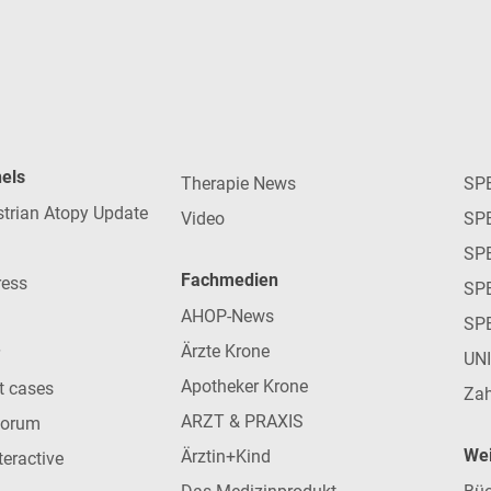
nels
Therapie News
SP
strian Atopy Update
Video
SP
SP
Fachmedien
ress
SPE
AHOP-News
SP
Ärzte Krone
UN
Apotheker Krone
nt cases
Zah
ARZT & PRAXIS
forum
Wei
Ärztin+Kind
teractive