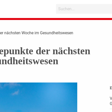
der nächsten Woche im Gesundheitswesen
epunkte der nächsten
ndheitswesen
D
V
G