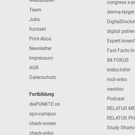
Mediadaten
congress x-p
Team
derma-target
Jobs
DigitalDoctor
Kontakt
digital patie
Print-Abos
Expert:innen
Newsletter
Fast Facts In
Impressum
IM FOKUS
AGB
krebs:hilfe!
Datenschutz
mol-onko
nextdoc
Fortbildung
Podcast
diePUNKTE:on
RELATUS M
apo-campus
RELATUS P
check-innere
Study Shortc
check-onko