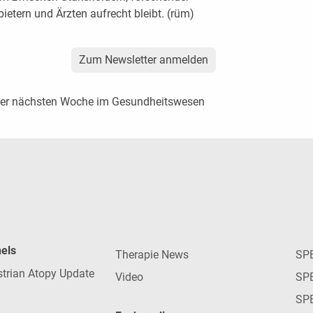
bietern und Ärzten aufrecht bleibt. (rüm)
Zum Newsletter anmelden
der nächsten Woche im Gesundheitswesen
nels
Therapie News
SP
strian Atopy Update
Video
SP
SP