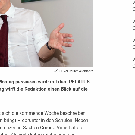
V
G
V
G
V
G
V
G
(c) Oliver Miller-Aichholz
Montag passieren wird: mit dem RELATUS-
 wirft die Redaktion einen Blick auf die
st sich die kommende Woche beschreiben,
 bringt – darunter in den Schulen. Neben
erenzen in Sachen Corona-Virus hat die
n. Als erste kehren Schüler in den