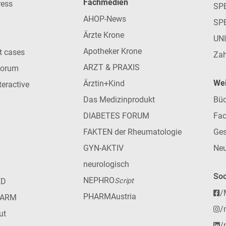
Fachmedien
ress
SPE
AHOP-News
SP
Ärzte Krone
UN
Apotheker Krone
nt cases
Zah
ARZT & PRAXIS
forum
Wei
Ärztin+Kind
teractive
Das Medizinprodukt
Büc
DIABETES FORUM
Fac
FAKTEN der Rheumatologie
Ges
GYN-AKTIV
Neu
neurologisch
Soc
NEPHRO
ED
Script
/
PHARMAustria
HARM
/
ut
/