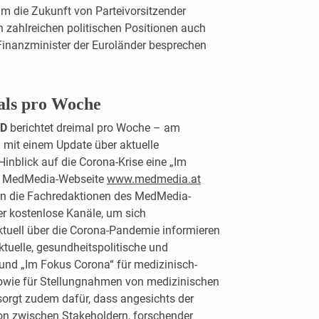
um die Zukunft von Parteivorsitzender
 zahlreichen politischen Positionen auch
e Finanzminister der Euroländer besprechen
als pro Woche
ED
berichtet dreimal pro Woche – am
mit einem Update über aktuelle
inblick auf die Corona-Krise eine „Im
die MedMedia-Webseite
www.medmedia.at
en die Fachredaktionen des MedMedia-
er kostenlose Kanäle, um sich
ktuell über die Corona-Pandemie informieren
tuelle, gesundheitspolitische und
und „Im Fokus Corona“ für medizinisch-
sowie für Stellungnahmen von medizinischen
orgt zudem dafür, dass angesichts der
on zwischen Stakeholdern, forschender