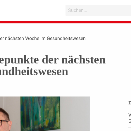
der nächsten Woche im Gesundheitswesen
epunkte der nächsten
ndheitswesen
D
V
G