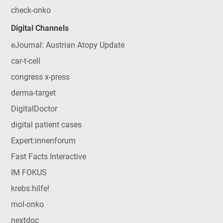
check-onko
Digital Channels
eJournal: Austrian Atopy Update
car-t-cell
congress x-press
derma-target
DigitalDoctor
digital patient cases
Expert:innenforum
Fast Facts Interactive
IM FOKUS
krebs:hilfe!
mol-onko
nextdoc