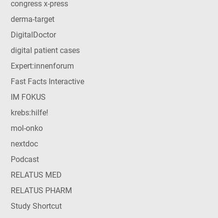
congress x-press
derma-target
DigitalDoctor
digital patient cases
Expert:innenforum
Fast Facts Interactive
IM FOKUS
krebs:hilfe!
mol-onko
nextdoc
Podcast
RELATUS MED
RELATUS PHARM
Study Shortcut